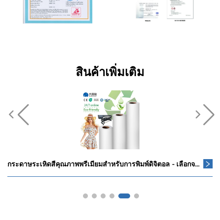
สินค้าเพิ่มเติม
หมึกระเหิดสี CMYK F6070 F6200 F6270 F7200 F7270 อัตราการถ่ายโอนสูง