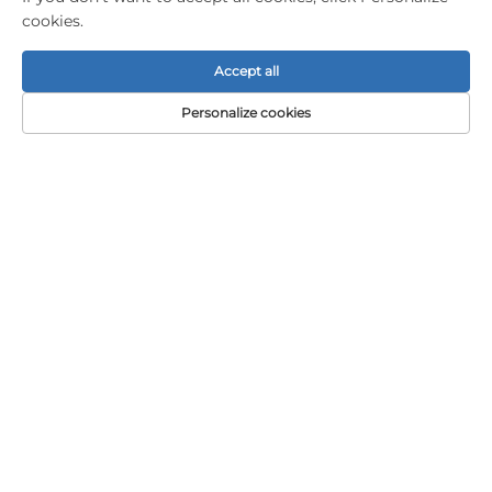
cookies.
Accept all
Personalize cookies
CONTACTAȚI-NE
Add: etajul 1, Clădirea A01, Bulevardul Hanqi nr. 11,
Strada Dalong, Guangzhou, Guangdong, China
Tel:
+86-15119752340
E-mail:
[email protected]
Drepturi de autor © Guangzhou Elephant Digital
Technology Co., Ltd. -
Politica de confidențialitate