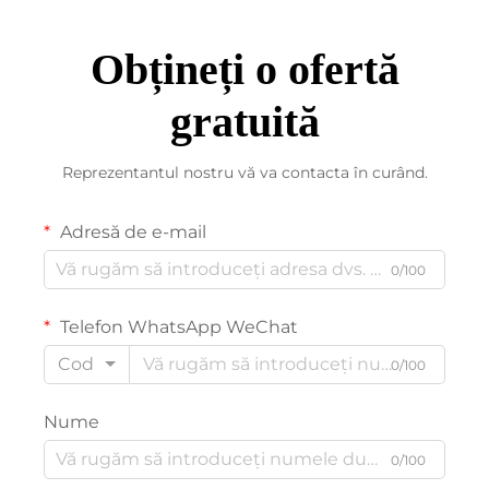
Obțineți o ofertă
gratuită
Reprezentantul nostru vă va contacta în curând.
Adresă de e-mail
0/100
Telefon WhatsApp WeChat
Cod
0/100
Nume
0/100