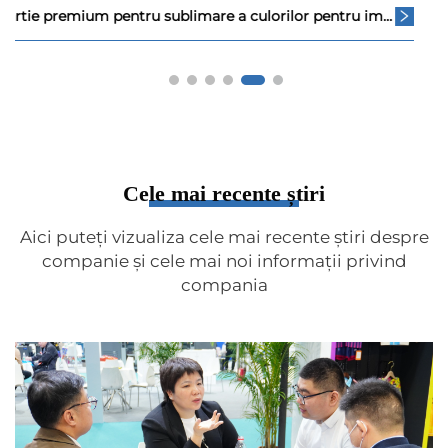
Cerneală pentru sublimare CMYK Color F6070 F6200 F6270 F7200 F7270 Rată mare de transfer
Cele mai recente știri
Aici puteți vizualiza cele mai recente știri despre
companie și cele mai noi informații privind
compania