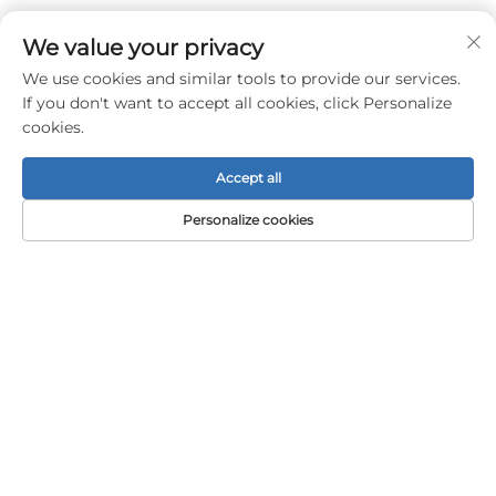
We value your privacy
We use cookies and similar tools to provide our services.
If you don't want to accept all cookies, click Personalize
cookies.
Accept all
Personalize cookies
ENTRE EM CONTATO
Add: 1º andar, Edifício A01, nº 11, Avenida Hanqi, Rua
Dalong, Guangzhou, Guangdong, China
Tel.:
+86-15119752340
E-mail:
[email protected]