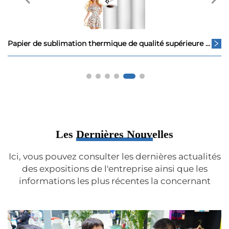
Papier de sublimation thermique de qualité supérieure pour impression numérique - Grammages au choix : 29 g/m², 31 g/m², 33 g/m², 38 g/m², 42 g/m², 60 g/m², 70 g/m², 90 g/m², 100 g/m².
Les Dernières Nouvelles
Ici, vous pouvez consulter les dernières actualités
des expositions de l'entreprise ainsi que les
informations les plus récentes la concernant