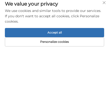
We value your privacy
We use cookies and similar tools to provide our services.
If you don't want to accept all cookies, click Personalize
cookies.
Accept all
Personalize cookies
NOUS CONTACTER
Add: 1er étage, bâtiment A01, n° 11, avenue Hanqi,
rue Dalong, Guangzhou, Guangdong, Chine
Tél. :
+86-15119752340
E-mail :
[email protected]