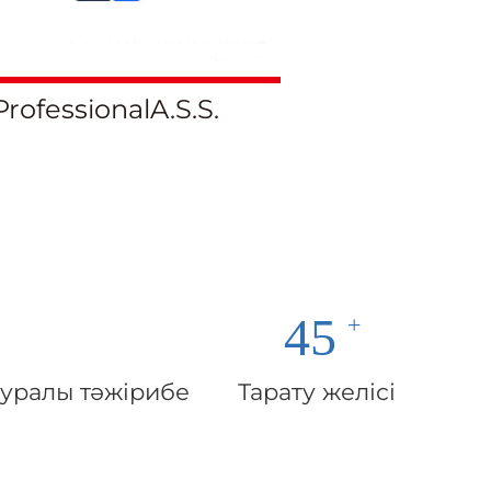
ProfessionalA.S.S.
45
туралы тәжірибе
Тарату желісі