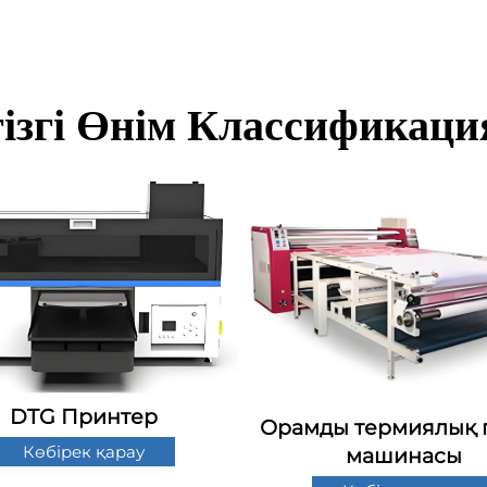
ізгі Өнім Классификац
DTG Принтер
Орамды термиялық 
Көбірек қарау
машинасы