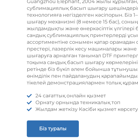
Guangzhou Elephant, 2004 жылы құрылған, 
сублимациялық басып шығару шешімдері
технологияға негізделген кәсіпорын. Біз 1
шығару механизмі (8 немесе 15 бас), соны
жылдамдықты және өнеркәсіптік үлгілері 
сандық сублимациялық принтерлерді ұсын
ассортиментіне сонымен қатар орамадан о
престері, лазерлік кесу машиналары және
шығаруға арналған танымал DTF принтерле
тоқыма сандық басып шығару көрмелерін
ретінде біз бүкіл әлем бойынша тұтынушы
өнімділік пен пайдаланудың қарапайымды
тікелей демонстрациялармен толық құра
24 сағаттық онлайн қызмет
Орнату орнында техникалық топ
Жылдам жеткізу Кәсіби қызмет көрсет
Біз туралы