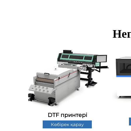
Нег
DTF принтері
Көбірек қарау