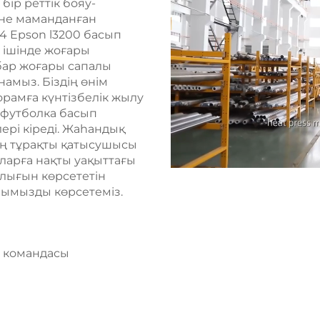
бір реттік бояу-
не маманданған
–4 Epson l3200 басып
ң ішінде жоғары
бар жоғары сапалы
амыз. Біздің өнім
рамға күнтізбелік жылу
 футболка басып
рі кіреді. Жаһандық
ің тұрақты қатысушысы
ларға нақты уақыттағы
лығын көрсететін
мымызды көрсетеміз.
у командасы