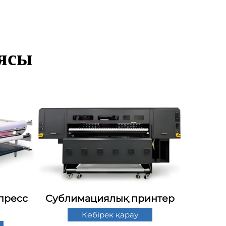
иясы
пресс
Сублимациялық принтер
Көбірек қарау