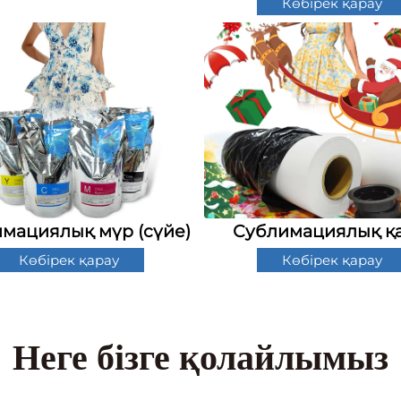
Көбірек қарау
мациялық мүр (сүйе)
Сублимациялық қа
Көбірек қарау
Көбірек қарау
Неге бізге қолайлымыз