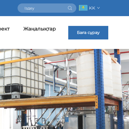
KK
ект
Жаңалықтар
Баға сұрау