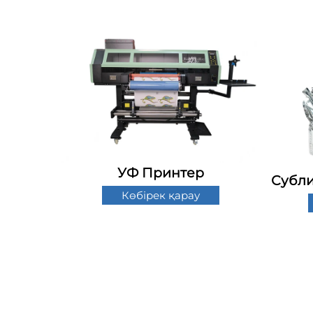
УФ Принтер
Субли
Көбірек қарау