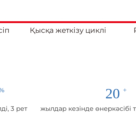
сіп
Қысқа жеткізу циклі
20
ді, 3 рет
жылдар кезінде өнеркәсібі 