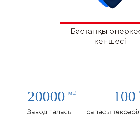
Бастапқы өнеркә
кеншесі
20000
100
Завод таласы
сапасы тексеріл