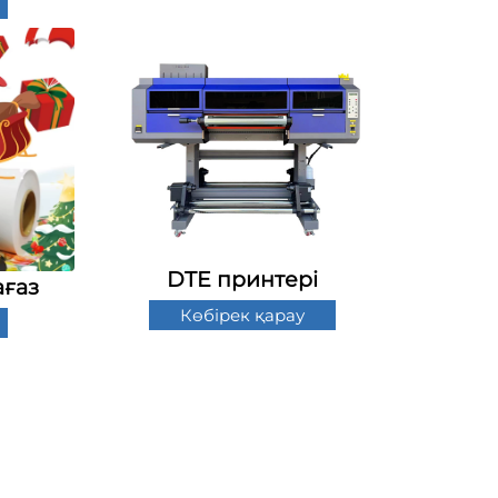
DTE принтері
ғаз
Көбірек қарау