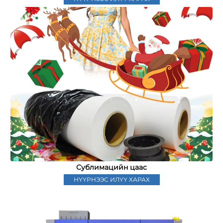
Сублимацийн цаас
НҮҮРНЭЭС ИЛҮҮ ХАРАХ