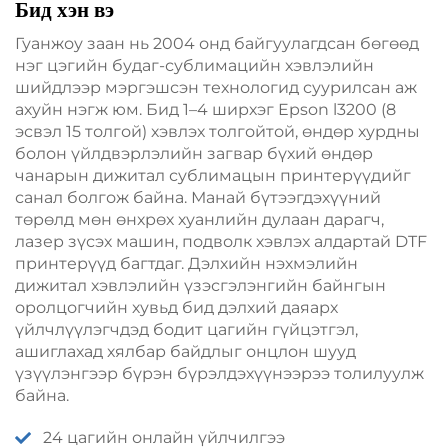
Бид хэн вэ
Гуанжоу заан нь 2004 онд байгуулагдсан бөгөөд
нэг цэгийн будаг-сублимацийн хэвлэлийн
шийдлээр мэргэшсэн технологид суурилсан аж
ахуйн нэгж юм. Бид 1–4 ширхэг Epson l3200 (8
эсвэл 15 толгой) хэвлэх толгойтой, өндөр хурдны
болон үйлдвэрлэлийн загвар бүхий өндөр
чанарын дижитал сублимацын принтерүүдийг
санал болгож байна. Манай бүтээгдэхүүний
төрөлд мөн өнхрөх хуанлийн дулаан дарагч,
лазер зүсэх машин, подволк хэвлэх алдартай DTF
принтерүүд багтдаг. Дэлхийн нэхмэлийн
дижитал хэвлэлийн үзэсгэлэнгийн байнгын
оролцогчийн хувьд бид дэлхий даяарх
үйлчлүүлэгчдэд бодит цагийн гүйцэтгэл,
ашиглахад хялбар байдлыг онцлон шууд
үзүүлэнгээр бүрэн бүрэлдэхүүнээрээ толилуулж
байна.
24 цагийн онлайн үйлчилгээ