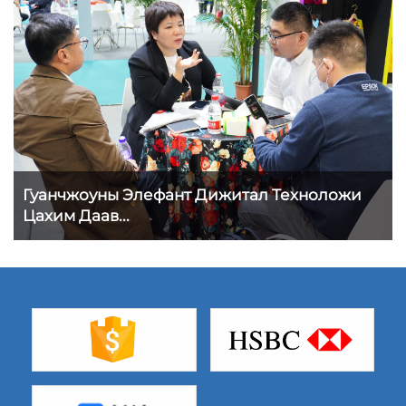
Гуанчжоуны Элефант Дижитал Техноложи
Цахим Даав...