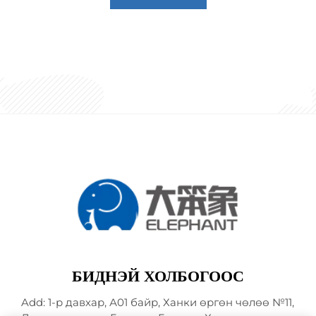
БИДНЭЙ ХОЛБОГООС
Add: 1-р давхар, А01 байр, Ханки өргөн чөлөө №11,