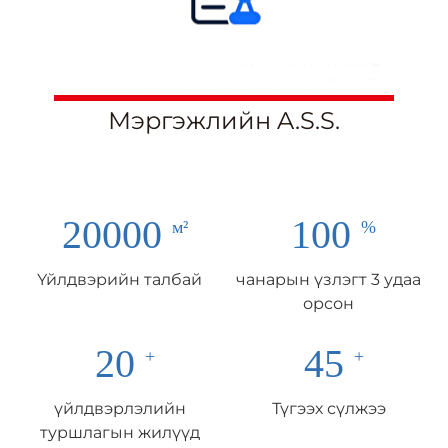
Мэргэжлийн A.S.S.
20000
100
Үйлдвэрийн талбай
чанарын үзлэгт 3 удаа
орсон
20
45
үйлдвэрлэлийн
Түгээх сүлжээ
туршлагын жилүүд