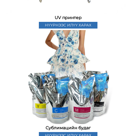
UV принтер
НҮҮРНЭЭС ИЛҮҮ ХАРАХ
Сублимацийн будаг
НҮҮРНЭЭС ИЛҮҮ ХАРАХ