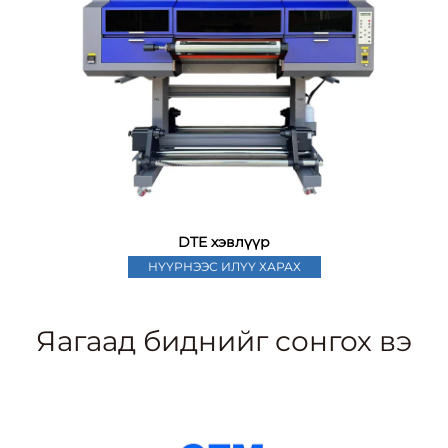
DTE хэвлүүр
НҮҮРНЭЭС ИЛҮҮ ХАРАХ
Яагаад биднийг сонгох вэ