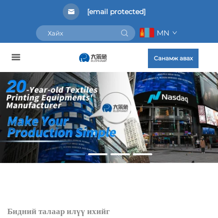
[email protected]
MN
Санамж авах
Бидний талаар илүү ихийг