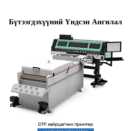
Бүтээгдэхүүний Үндсэн Ангилал
DTF хайрцагчин принтер