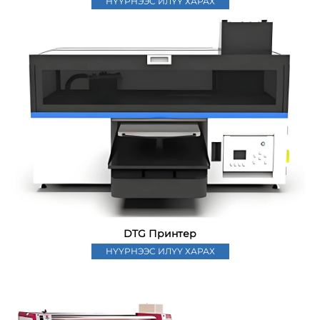
НҮҮРНЭЭС ИЛҮҮ ХАРАХ
DTG Принтер
НҮҮРНЭЭС ИЛҮҮ ХАРАХ