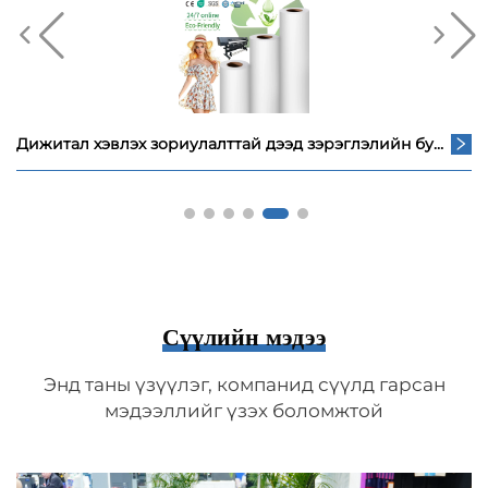
Сублимацийн бэх CMYK өнгөт F6070 F6200 F6270 F7200 F7270 дамжуулах өндөр хурд
Сүүлийн мэдээ
Энд таны үзүүлэг, компанид сүүлд гарсан
мэдээллийг үзэх боломжтой