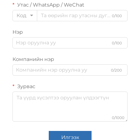
Утас / WhatsApp / WeChat
Код
0/100
Нэр
0/100
Компанийн нэр
0/200
Зурвас
0/1000
Илгээх