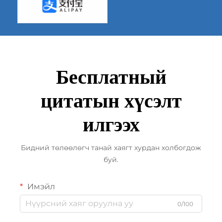
Бесплатный
цитатын хүсэлт
илгээх
Бидний төлөөлөгч танай хаягт хурдан холбогдож
буй.
Имэйл
0/100