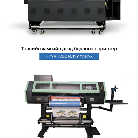
Төлвийн хамгийн дээд бодлогын принтер
НҮҮРНЭЭС ИЛҮҮ ХАРАХ