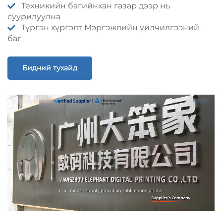
Техникийн багийнхан газар дээр нь
суурилуулна
Түргэн хүргэлт Мэргэжлийн үйлчилгээний
баг
Бидний тухайд