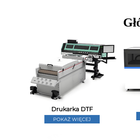
Gł
Drukarka DTF
POKAŻ WIĘCEJ