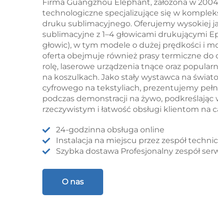
Firma Guangzhou Elephant, założona w 2004 
technologiczne specjalizujące się w komple
druku sublimacyjnego. Oferujemy wysokiej ja
sublimacyjne z 1–4 głowicami drukującymi Ep
głowic), w tym modele o dużej prędkości i 
oferta obejmuje również prasy termiczne do d
rolę, laserowe urządzenia tnące oraz popular
na koszulkach. Jako stały wystawca na świa
cyfrowego na tekstyliach, prezentujemy peł
podczas demonstracji na żywo, podkreślając 
rzeczywistym i łatwość obsługi klientom na c
24-godzinna obsługa online
Instalacja na miejscu przez zespół techni
Szybka dostawa Profesjonalny zespół ser
O nas