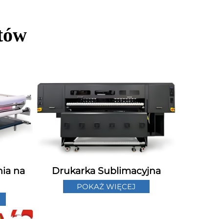
tów
ia na
Drukarka Sublimacyjna
POKAŻ WIĘCEJ