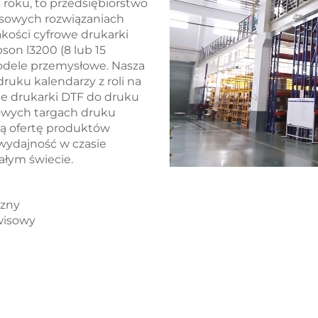
roku, to przedsiębiorstwo
ksowych rozwiązaniach
kości cyfrowe drukarki
son l3200 (8 lub 15
modele przemysłowe. Nasza
ruku kalendarzy z roli na
ne drukarki DTF do druku
towych targach druku
ną ofertę produktów
wydajność w czasie
ałym świecie.
czny
wisowy