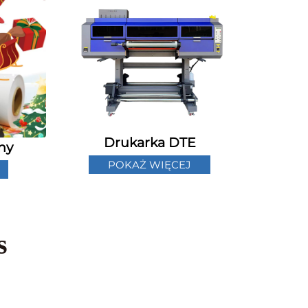
Drukarka DTE
ny
POKAŻ WIĘCEJ
s