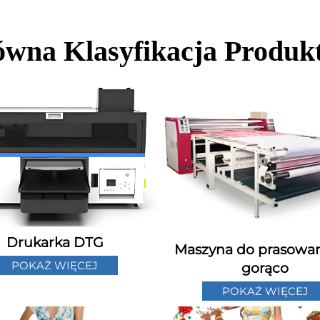
ówna Klasyfikacja Produk
Drukarka DTG
Maszyna do prasowan
POKAŻ WIĘCEJ
gorąco
POKAŻ WIĘCEJ