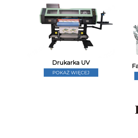
Drukarka UV
F
POKAŻ WIĘCEJ