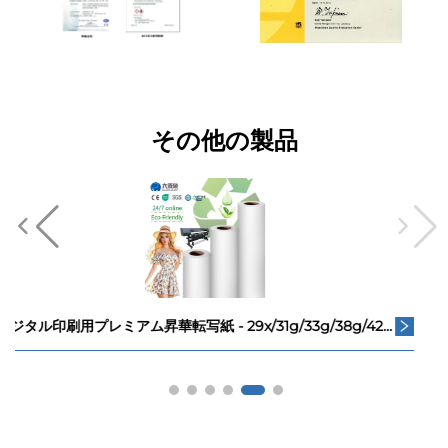
その他の製品
昇華インク CMYKカラー F6070 F6200 F6270 F7200 F7270 高転写率