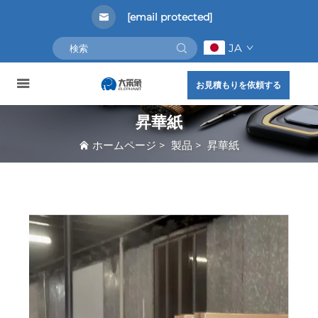
[email protected]
JA
お見積もりを依頼する
昇華紙
ホームページ
>
製品
>
昇華紙