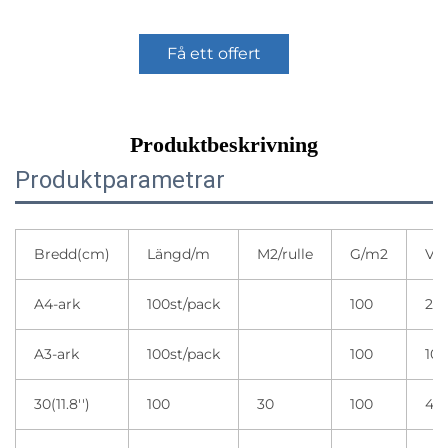
Få ett offert
Produktbeskrivning
Produktparametrar
Bredd(cm)
Längd/m
M2/rulle
G/m2
Var
A4-ark
100st/pack
100
20 
A3-ark
100st/pack
100
10 
30(11.8'')
100
30
100
4 r