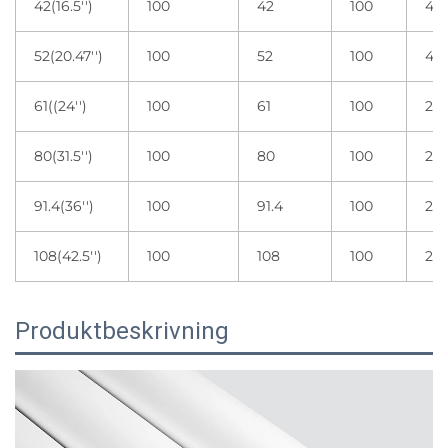
42(16.5'')
100
42
100
4 r
52(20.47'')
100
52
100
4 r
61((24'')
100
61
100
2 r
80(31.5'')
100
80
100
2 r
91.4(36'')
100
91.4
100
2 r
108(42.5'')
100
108
100
2 r
Produktbeskrivning