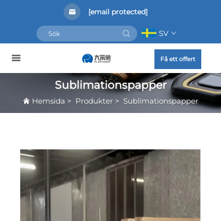
[email protected]
SV
Få ett offert
Sublimationspapper
Hemsida
>
Produkter
>
Sublimationspapper