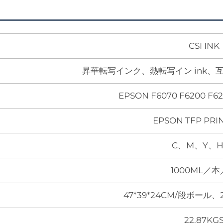
CSI INK
昇華転写インク、熱転写イン ink
EPSON F6070 F6200 F62
EPSON TFP PRI
C、M、Y、H
1000ML／
47*39*24CM/段ボール
22.87KG