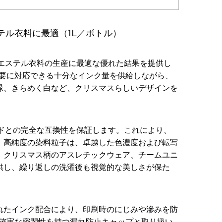
テル衣料に最適（1L／ボトル）
リエステル衣料の生産に最適な優れた結果を提供し
需要に対応できる十分なインク量を供給しながら、
緑、きらめく白など、クリスマスらしいデザインを
ッドとの完全な互換性を保証します。これにより、
。高純度の染料粒子は、卓越した色濃度および転写
。クリスマス柄のアスレチックウェア、チームユニ
供し、繰り返しの洗濯後も視覚的な美しさが保た
れたインク配合により、印刷時のにじみや滲みを防
、確実な密閉性を持つ漏れ防止キャップと取り扱い