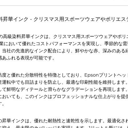
染料昇華インク - クリスマス用スポーツウェアやポリエス
この高級染料昇華インクは、クリスマス用スポーツウェアやポ
作業において優れたコストパフォーマンスを実現し、季節的な
。当社の先進的なインク配合により、鮮やかな赤、深みのある
感あふれる表現が可能です。
度と優れた分散特性を特徴としており、Epsonプリントヘ
産運転中でも目詰まりを防止し、最適な印刷性能を維持します
して鮮明なディテールと滑らかなグラデーションを再現します
においても、このインクはプロフェッショナルな仕上がりを提
す。
の昇華インクは、優れた耐熱性と速乾性を示します。最適化さ
に抑え、最大限のカバレッジを実現します。1リットル瓶には