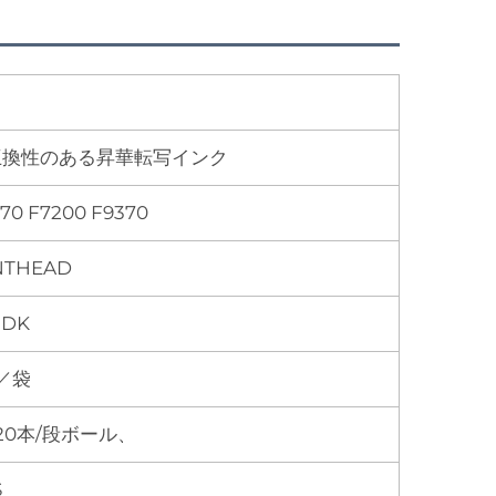
、互換性のある昇華転写インク
70 F7200 F9370
NTHEAD
DK
本／袋
、20本/段ボール、
S