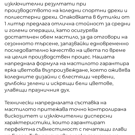
изключителни резултати при
производството на коледни спортни дрехи и
полиестерни дрехи. Опаковката в бутилки от
1 литър предлага отлична стойност за средни
и големи операции, като осигурява
достатъчен обем мастило, за да отговори на
сезонното търсене, запазвайки едновременно
последователно качество на цвета по време
на целия производствен процес. Нашата
напреднала формула на мастилото гарантира
ярка цветова възпроизвеждане, която оживява
коледните дизайни с блестящи червени,
дълбоки зелени и искрящи бели цветове,
улавящи празничния дух.
Технически напредналата съставка на
мастилото притежава точно контролирана
вискозитет и изключителни дисперсни
характеристики, които гарантират
перфектна съвместимост с печатащи глави