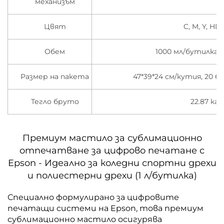
механизъм
Цвят
C, M, Y, HD
Обем
1000 мл/бутилка/
Размер на пакета
47*39*24 см/кутия, 20 
Тегло бруто
22.87 кг
Премиум мастило за сублимационно
отпечатване за цифрово печатане с
Epson - Идеално за коледни спортни дрехи
и полиестерни дрехи (1 л/бутилка)
Специално формулирано за цифровите
печатащи системи на Epson, това премиум
сублимационно мастило осигурява