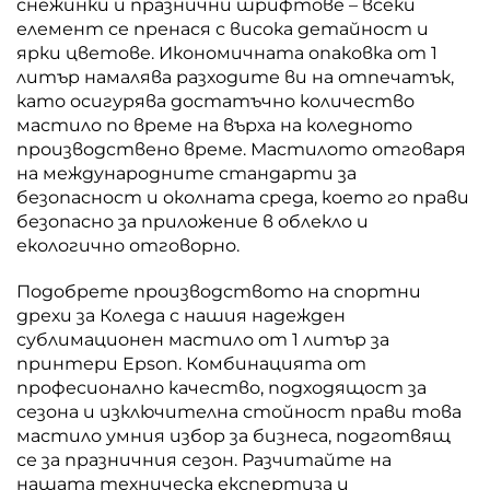
снежинки и празнични шрифтове – всеки
елемент се пренася с висока детайност и
ярки цветове. Икономичната опаковка от 1
литър намалява разходите ви на отпечатък,
като осигурява достатъчно количество
мастило по време на върха на коледното
производствено време. Мастилото отговаря
на международните стандарти за
безопасност и околната среда, което го прави
безопасно за приложение в облекло и
екологично отговорно.
Подобрете производството на спортни
дрехи за Коледа с нашия надежден
сублимационен мастило от 1 литър за
принтери Epson. Комбинацията от
професионално качество, подходящост за
сезона и изключителна стойност прави това
мастило умния избор за бизнеса, подготвящ
се за празничния сезон. Разчитайте на
нашата техническа експертиза и