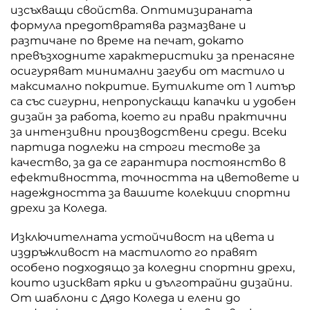
изсъхващи свойства. Оптимизираната
формула предотвратява размазване и
разтичане по време на печат, докато
превъзходните характеристики за пренасяне
осигуряват минимални загуби от мастило и
максимално покритие. Бутилките от 1 литър
са със сигурни, непропускащи капачки и удобен
дизайн за работа, което ги прави практични
за интензивни производствени среди. Всеки
партида подлежи на строги тестове за
качество, за да се гарантира постоянство в
ефективността, точността на цветовете и
надеждността за вашите колекции спортни
дрехи за Коледа.
Изключителната устойчивост на цвета и
издръжливост на мастилото го правят
особено подходящо за коледни спортни дрехи,
които изискват ярки и дълготрайни дизайни.
От шаблони с Дядо Коледа и елени до