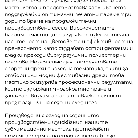
на Epson. Това осигурява гладко течение на
мастилото и предотвратява запушването,
поддържайки оптимални печатни параметри
дори по време на продължителни
производствени сесии. Високочистите
багрилни частици осигуряват изключителна
наситеност на цветовете и ефективност на
пренасянето, като създават остри детайли и
гладки преходи върху различни полиестерни
платове. Независимо дали отпечатвате
спортни дрехи с коледна тематика, екипи за
отбори или модни фестивални дрехи, това
мастило осигурява професионални резултати,
които издържат многократно пране и
запазват визуалната си привлекателност
през празничния сезон и след него.
Произведени с оглед на сезонните
производствени изисквания, нашите
сублимационни мастила притежават
отлична термична стабилност и бързо