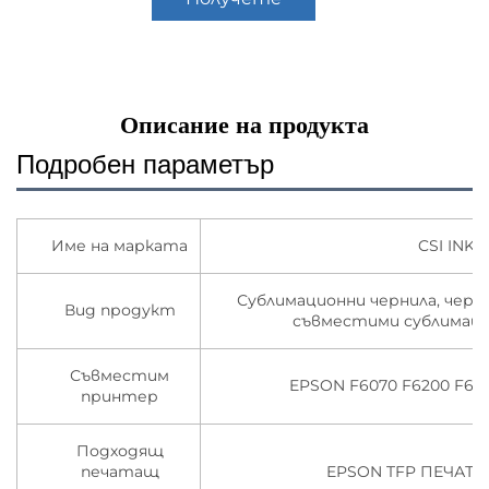
оферта
Описание на продукта
Подробен параметър
Име на марката
CSI INK
Сублимационни чернила, черн
Вид продукт
съвместими сублимаци
Съвместим
EPSON F6070 F6200 F627
принтер
Подходящ
печатащ
EPSON TFP ПЕЧАТА