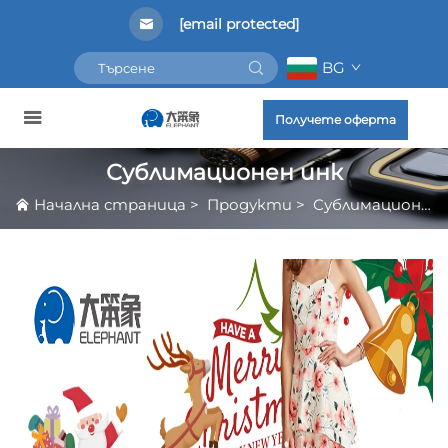
[email protected]
BG
Получете оферта
Сублимационен инк
Начална страница
>
Продукти
>
Сублимационен инк