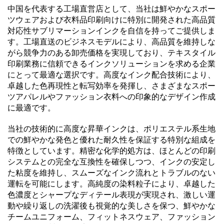
中国を代表する工場直営店として、当社は鮮やかなスポー
ツウェアおよび衣料品印刷向けに特別に開発された高品質
対応性サブリマーションインクを自信を持ってご提供しま
す。工場直送のビジネスモデルにより、高品質を維持しな
がら競争力のある卸売価格を実現しており、テキスタイル
印刷業務に信頼できるインクソリューションを求める企業
にとって最適な選択です。高度なインク配合技術により、
卓越した色再現性と転写効率を発揮し、さまざまなスポー
ツアパレルやファッション衣料への印象的なデザイン作成
に最適です。
当社の技術的に高度な昇華インクは、ポリエステル系生地
での鮮やかな発色と優れた耐久性を保証する特別な組成を
特徴としています。精密な化学的処方は、ほとんどの印刷
システムとの完全な互換性を確保しつつ、インクの安定し
た粘度を維持し、スムーズなインク流れとトラブルのない
運転を可能にします。高純度の染料粒子により、卓越した
色濃度とシャープなディテール表現が実現され、激しい運
動や繰り返しの洗濯後も視覚的な美しさを保つ、鮮やかな
チームユニフォーム、フィットネスウェア、ファッション