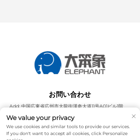
お問い合わせ
Add: 中国広東省広州市大龍街漢奇大道11号A01ビル1階
電話番号：
+86-15119752340
We value your privacy
Eメール：
[email protected]
We use cookies and similar tools to provide our services.
If you don't want to accept all cookies, click Personalize