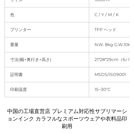
色
C / Y / M / K
プリンター
TFP ヘッド
重量
N.W. 8kg G.W.10kg
寸法(幅×奥行き×高さ)
21*28*29cm（6バ
証明書
MSDS/ISO9001
印刷温度
15~30°C
中国の工場直営店 プレミアム対応性サブリマーシ
ョンインク カラフルなスポーツウェアや衣料品印
刷用