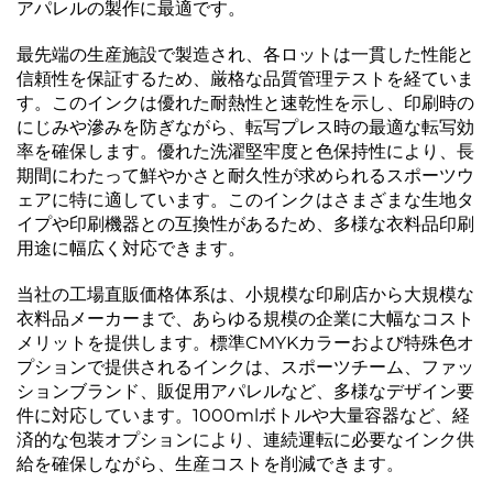
アパレルの製作に最適です。
最先端の生産施設で製造され、各ロットは一貫した性能と
信頼性を保証するため、厳格な品質管理テストを経ていま
す。このインクは優れた耐熱性と速乾性を示し、印刷時の
にじみや滲みを防ぎながら、転写プレス時の最適な転写効
率を確保します。優れた洗濯堅牢度と色保持性により、長
期間にわたって鮮やかさと耐久性が求められるスポーツウ
ェアに特に適しています。このインクはさまざまな生地タ
イプや印刷機器との互換性があるため、多様な衣料品印刷
用途に幅広く対応できます。
当社の工場直販価格体系は、小規模な印刷店から大規模な
衣料品メーカーまで、あらゆる規模の企業に大幅なコスト
メリットを提供します。標準CMYKカラーおよび特殊色オ
プションで提供されるインクは、スポーツチーム、ファッ
ションブランド、販促用アパレルなど、多様なデザイン要
件に対応しています。1000mlボトルや大量容器など、経
済的な包装オプションにより、連続運転に必要なインク供
給を確保しながら、生産コストを削減できます。