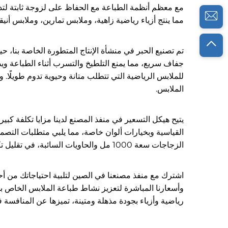
مع معظم أنظمة الطباعة مع الحفاظ على لزوجة ثابتة لتدفق 
مما ينتج أزياء رياضية زاهية، وملابس تمارين، وملابس أني
تم تصنيع الحبر في منشأة الإنتاج المتطورة الخاصة بنا،
جفاف سريع، مما يمنع التلطيخ والتسرب أثناء الطباعة ويض
للملابس الرياضية التي تتطلب متانة وحيوية تدوم طويلًا.
الملابس.
القياسية وبخيارات ألوان خاصة، مما يلبي متطلبات التصميم
الزجاجات سعة 1000 مل والحاويات السائبة، في تقليل تكاليف الإنتاج مع ضمان توفر كمية كافية من الحبر لضمان التشغيل المستمر.
اشترك مع منفذ مصنعنا في الصين لتلبية احتياجاتك من أحبار 
وأسعارنا المباشرة لتعزيز نشاط طباعة الملابس الخاص بك
رياضية وأزياء بجودة مذهلة ومتينة، تميزها عن المنافسة 