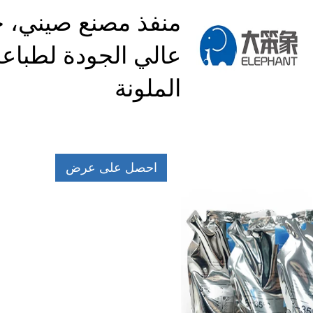
منفذ مصنع صيني، ح
عالي الجودة لطباعة
الملونة
احصل على عرض
أسعار