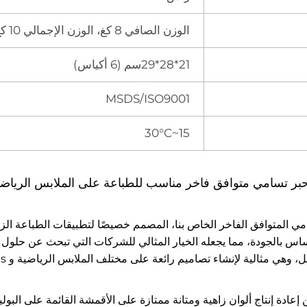
الوزن الصافي 8 كغ، الوزن الإجمالي 10 كغ
21*28*29سم (6 أكياس)
MSDS/ISO9001
15~30°C
بر تسامي متوافق فاخر مناسب للطباعة على الملابس الرياضية
مي المتوافق الفاخر الخاص بنا، المصمم خصيصًا لتطبيقات الطباعة الزاه
 بالجودة، مما يجعله الخيار المثالي للشركات التي تبحث عن حلول حب
هي مثالية لإنشاء تصاميم رائعة على مختلف الملابس الرياضية و garments الأزياء.
 إعادة إنتاج ألوان زاهية ومتانة ممتازة على الأقمشة القائمة على البول