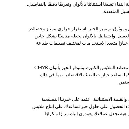
تشبعًا استثنائيًا بالألوان وتعريفًا دقيقًا بالتفاصيل،
سيل المتعددة.
ق وموثوق. ويتميز الحبر باستقرار حراري ممتاز وخصائص
الغسيل واحتفاظه بالألوان يجعله مناسبًا بشكل خاص
ه خيارًا متعدد الاستخدامات لمختلف تطبيقات طباعة
يتيح هيكل التسعير في منفذ المصنع لدينا مزايا تكلفة كبيرة للشركات بجميع أحجامها، بدءًا من ورش الطباعة الصغيرة وصولاً إلى مصانع الملابس الكبيرة. وتتوفر الحبر بألوان CMYK
ما تساعد خيارات التعبئة الاقتصادية، بما في ذلك
القيمة الاستثنائية. اعتمد على خبرتنا التصنيعية
ملاء الحصول على حلول حبر تساعدك على إنتاج ملابس
ية تجعل عملاءك يعودون إليك مرارًا وتكرارًا.