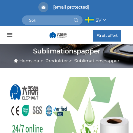
[email protected]
SV
Få ett offert
Sublimationspapper
Hemsida
>
Produkter
>
Sublimationspapper