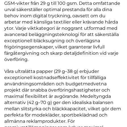
GSM-vikter från 29 g till 100 gsm. Detta omfattande
urval säkerställer optimal prestanda för alla dina
behov inom digital tryckning, oavsett om du
arbetar med känsliga textilier eller krävande hårda
ytor. Varje viktkategori är noggrant utformad med
avancerad beläggningsteknologi för att säkerställa
exceptionell bläcksugning och överlägsna
frigöringsegenskaper, vilket garanterar livfull
färgåtergivning och skarp detaljdefinition vid varje
överföring.
Våra ultralätta papper (29 g–38 g) erbjuder
exceptionell kostnadseffektivitet för tillfälliga
användningsområden och budgetmedvetna
projekt där snabba överföringshastigheter och
maximal flexibilitet är avgörande. Medeltyngda
alternativ (42 g–70 g) ger den idealiska balansen
mellan slitstyrka och bläckkapacitet, vilket gör dem
perfekta för modekläder, sportbeklädnad och
allmänna reklamprodukter. För