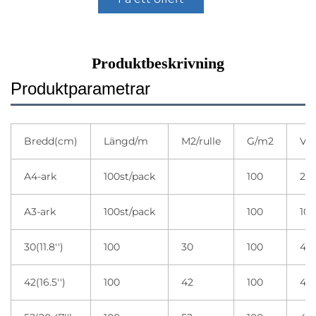
Produktbeskrivning
Produktparametrar
Bredd(cm)
Längd/m
M2/rulle
G/m2
Var
A4-ark
100st/pack
100
20 
A3-ark
100st/pack
100
10 
30(11.8'')
100
30
100
4 r
42(16.5'')
100
42
100
4 r