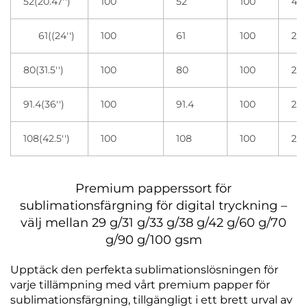
52(20.47'')
100
52
100
4 r
61((24'')
100
61
100
2 r
80(31.5'')
100
80
100
2 r
91.4(36'')
100
91.4
100
2 r
108(42.5'')
100
108
100
2 r
Premium papperssort för
sublimationsfärgning för digital tryckning –
välj mellan 29 g/31 g/33 g/38 g/42 g/60 g/70
g/90 g/100 gsm
Upptäck den perfekta sublimationslösningen för
varje tillämpning med vårt premium papper för
sublimationsfärgning, tillgängligt i ett brett urval av