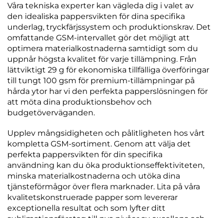
Våra tekniska experter kan vägleda dig i valet av
den idealiska pappersvikten för dina specifika
underlag, tryckfärjssystem och produktionskrav. Det
omfattande GSM-intervallet gör det möjligt att
optimera materialkostnaderna samtidigt som du
uppnår högsta kvalitet för varje tillämpning. Från
lättviktigt 29 g för ekonomiska tillfälliga överföringar
till tungt 100 gsm för premium-tillämpningar på
hårda ytor har vi den perfekta papperslösningen för
att möta dina produktionsbehov och
budgetöverväganden.
Upplev mångsidigheten och pålitligheten hos vårt
kompletta GSM-sortiment. Genom att välja det
perfekta pappersvikten för din specifika
användning kan du öka produktionseffektiviteten,
minska materialkostnaderna och utöka dina
tjänsteförmågor över flera marknader. Lita på våra
kvalitetskonstruerade papper som levererar
exceptionella resultat och som lyfter ditt