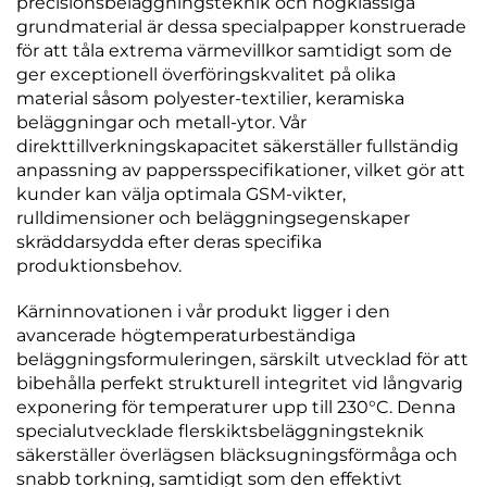
precisionsbeläggningsteknik och högklassiga
grundmaterial är dessa specialpapper konstruerade
för att tåla extrema värmevillkor samtidigt som de
ger exceptionell överföringskvalitet på olika
material såsom polyester-textilier, keramiska
beläggningar och metall-ytor. Vår
direkttillverkningskapacitet säkerställer fullständig
anpassning av pappersspecifikationer, vilket gör att
kunder kan välja optimala GSM-vikter,
rulldimensioner och beläggningsegenskaper
skräddarsydda efter deras specifika
produktionsbehov.
Kärninnovationen i vår produkt ligger i den
avancerade högtemperaturbeständiga
beläggningsformuleringen, särskilt utvecklad för att
bibehålla perfekt strukturell integritet vid långvarig
exponering för temperaturer upp till 230°C. Denna
specialutvecklade flerskiktsbeläggningsteknik
säkerställer överlägsen bläcksugningsförmåga och
snabb torkning, samtidigt som den effektivt