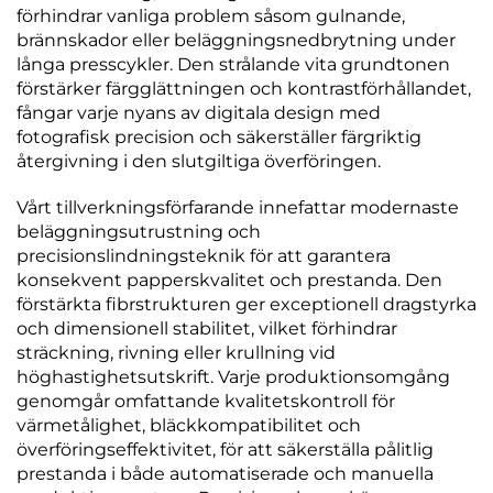
förhindrar vanliga problem såsom gulnande,
brännskador eller beläggningsnedbrytning under
långa presscykler. Den strålande vita grundtonen
förstärker färgglättningen och kontrastförhållandet,
fångar varje nyans av digitala design med
fotografisk precision och säkerställer färgriktig
återgivning i den slutgiltiga överföringen.
Vårt tillverkningsförfarande innefattar modernaste
beläggningsutrustning och
precisionslindningsteknik för att garantera
konsekvent papperskvalitet och prestanda. Den
förstärkta fibrstrukturen ger exceptionell dragstyrka
och dimensionell stabilitet, vilket förhindrar
sträckning, rivning eller krullning vid
höghastighetsutskrift. Varje produktionsomgång
genomgår omfattande kvalitetskontroll för
värmetålighet, bläckkompatibilitet och
överföringseffektivitet, för att säkerställa pålitlig
prestanda i både automatiserade och manuella