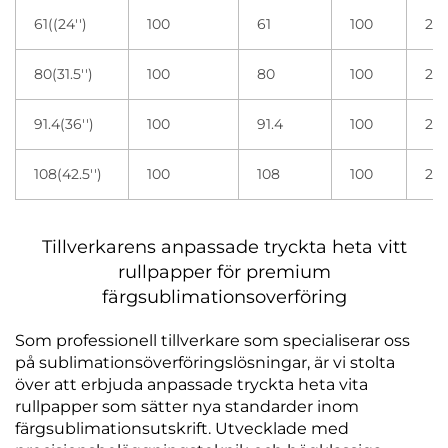
61((24'')
100
61
100
2 r
80(31.5'')
100
80
100
2 r
91.4(36'')
100
91.4
100
2 r
108(42.5'')
100
108
100
2 r
Tillverkarens anpassade tryckta heta vitt
rullpapper för premium
färgsublimationsoverföring
Som professionell tillverkare som specialiserar oss
på sublimationsöverföringslösningar, är vi stolta
över att erbjuda anpassade tryckta heta vita
rullpapper som sätter nya standarder inom
färgsublimationsutskrift. Utvecklade med