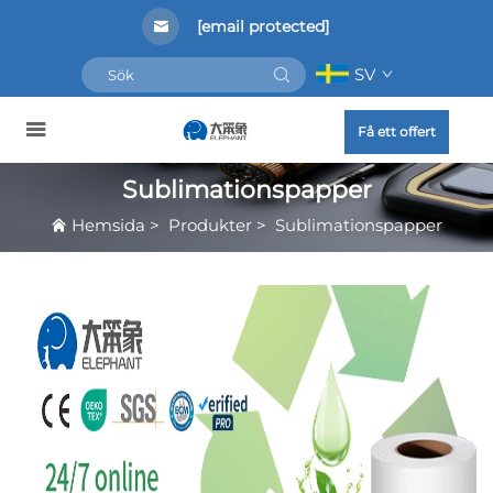
[email protected]
SV
Få ett offert
Sublimationspapper
Hemsida
>
Produkter
>
Sublimationspapper