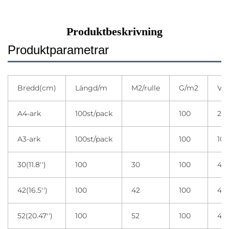
Produktbeskrivning
Produktparametrar
Bredd(cm)
Längd/m
M2/rulle
G/m2
Var
A4-ark
100st/pack
100
20 
A3-ark
100st/pack
100
10 
30(11.8'')
100
30
100
4 r
42(16.5'')
100
42
100
4 r
52(20.47'')
100
52
100
4 r