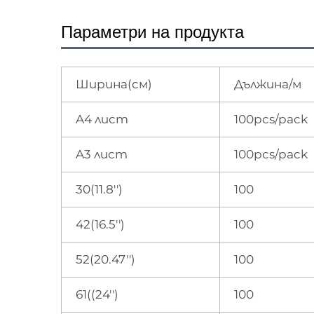
Параметри на продукта
Ширина(см)
Дължина/м
A4 лист
100pcs/pack
A3 лист
100pcs/pack
30(11.8'')
100
42(16.5'')
100
52(20.47'')
100
61((24'')
100