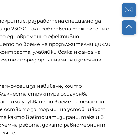
покритие, разработена специално да
о 230°C. Тази собствена технология с
като едновременно ефективно
тието по време на продължителни цикли
онтраста, улавяйки всяка нюанса на
овете според оригиналния източник
ехнологии за навиване, които
лакнеста структура осигурява
не или усукване по време на печатни
 качеството за термична устойчивост,
а както в автоматизирани, така и в
облемна работа, докато равномерният
рляне.