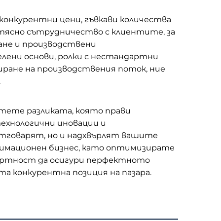
онкурентни цени, гъвкави количества
тясно сътрудничество с клиентите, за
ане и производствени
лени основи, ролки с нестандартни
иране на производствения поток, ние
.
тете разликата, която прави
ехнологични иновации и
отговарят, но и надхвърлят вашите
блимационен бизнес, като оптимизирате
пертност да осигури перфектното
а конкурентна позиция на пазара.