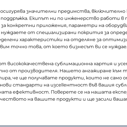
сигурява значителни предимства, включително к
 поддръжка. Екипът ни по инженерство работи в 
 за конкретни приложения, параметри на оборудв
 нуждаете от специализирани покрития за опреде
ределени характеристики на отделяне за оптимиз
м точно това, от което бизнесът ви се нуждае
от висококачествена сублимационна хартия и усе
тно от производителя. Нашето ангажиране към т
ра, че ще получавате продукти, които не само 
е нови стандарти на изcellентност във вашия су
вната ефективност. Поверете се на нашата екс
чеството на вашите продукти и ще засили вашат