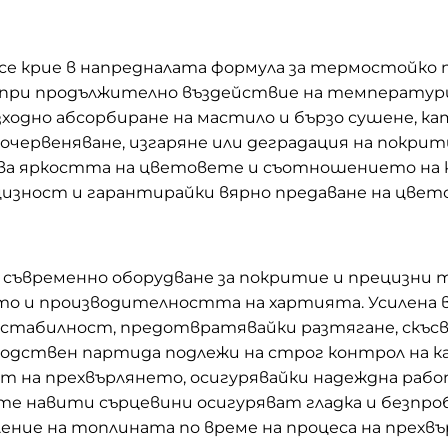
се крие в напредналата формула за термостойко 
при продължително въздействие на температури д
зходно абсорбиране на мастило и бързо сушене, 
червеняване, изгаряне или деградация на покри
лва яркостта на цветовете и съотношението на к
изност и гарантирайки вярно предаване на цвет
ъвременно оборудване за покритие и прецизни т
о и производителността на хартията. Усилена в
 стабилност, предотвратявайки разтягане, скъсва
изводствен партида подлежи на строг контрол на
 на прехвърлянето, осигурявайки надеждна работ
те навити сърцевини осигуряват гладка и безпр
ение на топлината по време на процеса на прехвъ