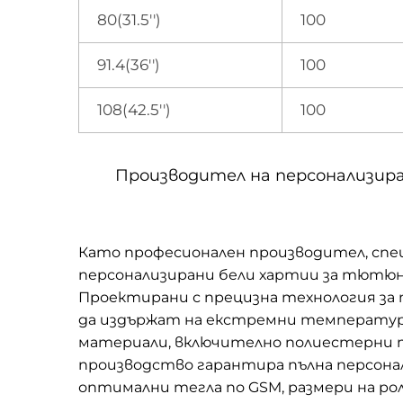
80(31.5'')
100
91.4(36'')
100
108(42.5'')
100
Производител на персонализир
Като професионален производител, спец
персонализирани бели хартии за тютюн
Проектирани с прецизна технология за
да издържат на екстремни температурн
материали, включително полиестерни 
производство гарантира пълна персона
оптимални тегла по GSM, размери на р