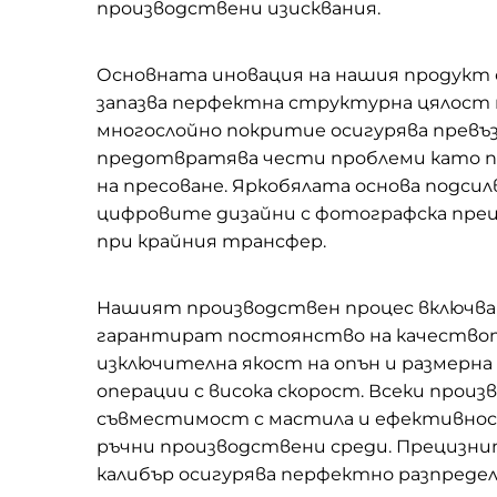
производствени изисквания.
Основната иновация на нашия продукт 
запазва перфектна структурна цялост 
многослойно покритие осигурява превъ
предотвратява чести проблеми като по
на пресоване. Яркобялата основа подси
цифровите дизайни с фотографска прец
при крайния трансфер.
Нашият производствен процес включва с
гарантират постоянство на качествот
изключителна якост на опън и размерна
операции с висока скорост. Всеки про
съвместимост с мастила и ефективност
ръчни производствени среди. Прецизни
калибър осигурява перфектно разпредел