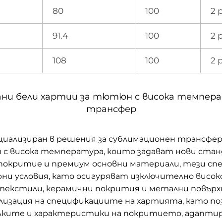
80
100
2 
91.4
100
2 
108
100
2 
ани бели хартии за тютюн с висока темпера
трансфер
иализиран в решения за сублимационен трансфер,
 с висока температура, които задават нови ста
 покритие и премиум основни материали, тези сп
и условия, като осигуряват изключително високо
текстили, керамични покрития и метални повърх
лизация на спецификациите на хартията, като по
олките и характеристики на покритието, адапт