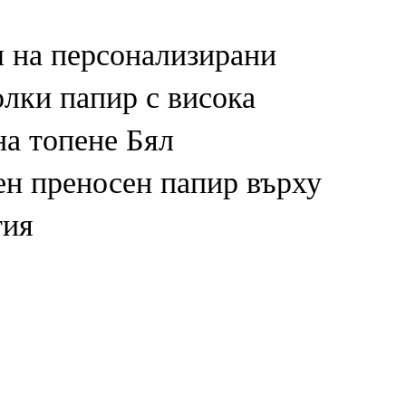
 на персонализирани
олки папир с висока
на топене Бял
н преносен папир върху
тия