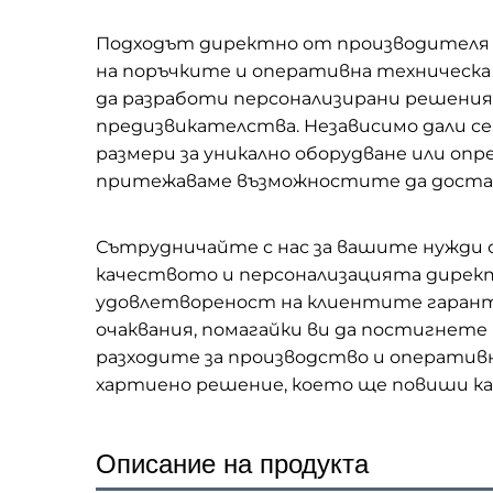
Подходът директно от производителя о
на поръчките и оперативна техническа
да разработи персонализирани решения
предизвикателства. Независимо дали се
размери за уникално оборудване или оп
притежаваме възможностите да достави
Сътрудничайте с нас за вашите нужди 
качеството и персонализацията дирек
удовлетвореност на клиентите гаранти
очаквания, помагайки ви да постигнет
разходите за производство и операти
хартиено решение, което ще повиши ка
Описание на продукта