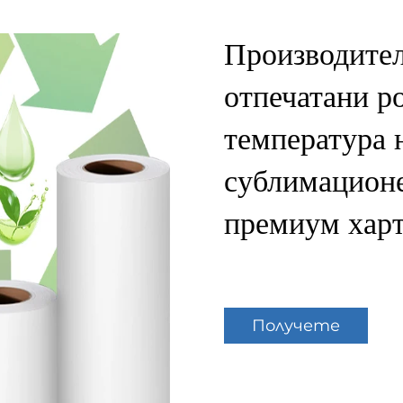
Производител
отпечатани р
температура 
сублимационе
премиум хар
Получете
оферта