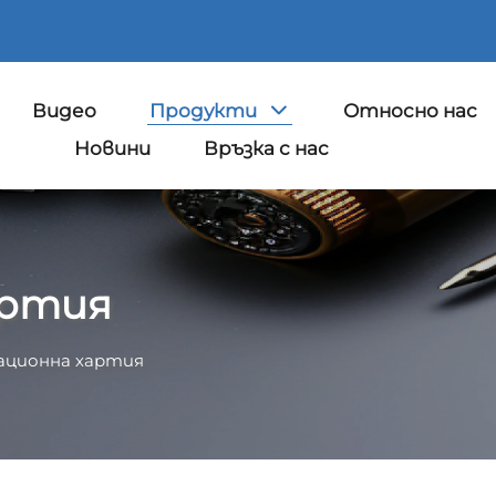
Видео
Продукти
Относно нас
Новини
Връзка с нас
артия
ационна хартия