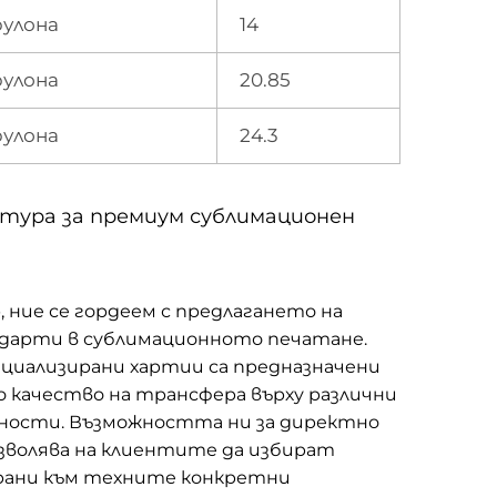
рулона
14
рулона
20.85
рулона
24.3
тура за премиум сублимационен
 ние се гордеем с предлагането на
ндарти в сублимационното печатане.
ециализирани хартии са предназначени
 качество на трансфера върху различни
ности. Възможността ни за директно
зволява на клиентите да избират
ирани към техните конкретни