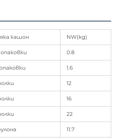
яка кашон
NW(kg)
 опаковки
0.8
 опаковки
1.6
ролки
12
ролки
16
ролки
22
рулона
11.7