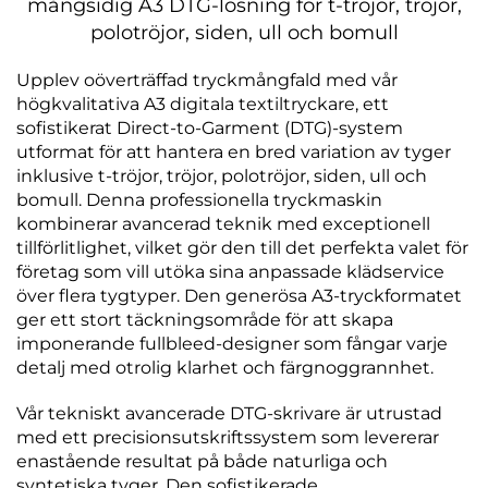
mångsidig A3 DTG-lösning för t-tröjor, tröjor,
polotröjor, siden, ull och bomull
Upplev oöverträffad tryckmångfald med vår
högkvalitativa A3 digitala textiltryckare, ett
sofistikerat Direct-to-Garment (DTG)-system
utformat för att hantera en bred variation av tyger
inklusive t-tröjor, tröjor, polotröjor, siden, ull och
bomull. Denna professionella tryckmaskin
kombinerar avancerad teknik med exceptionell
tillförlitlighet, vilket gör den till det perfekta valet för
företag som vill utöka sina anpassade klädservice
över flera tygtyper. Den generösa A3-tryckformatet
ger ett stort täckningsområde för att skapa
imponerande fullbleed-designer som fångar varje
detalj med otrolig klarhet och färgnoggrannhet.
Vår tekniskt avancerade DTG-skrivare är utrustad
med ett precisionsutskriftssystem som levererar
enastående resultat på både naturliga och
syntetiska tyger. Den sofistikerade