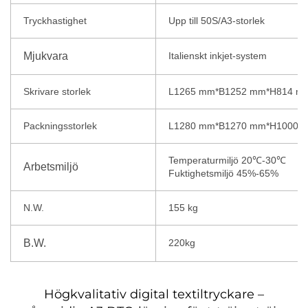
Tryckhastighet
Upp till 50S/A3-storlek
Mjukvara
Italienskt inkjet-system
Skrivare storlek
L1265 mm*B1252 mm*H814 m
Packningsstorlek
L1280 mm*B1270 mm*H1000 
Temperaturmiljö 20℃-30℃
Arbetsmiljö
Fuktighetsmiljö 45%-65%
N.W.
155 kg
B.W.
220kg
Högkvalitativ digital textiltryckare –