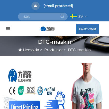
[email protected]
SV
Få ett offert
DTG-maskin
Hemsida
>
Produkter
>
DTG-maskin