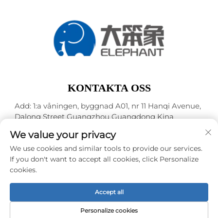
KONTAKTA OSS
Add: 1:a våningen, byggnad A01, nr 11 Hanqi Avenue,
Dalong Street Guangzhou Guangdong Kina
Tel:
+86-15119752340
We value your privacy
E-post:
[email protected]
We use cookies and similar tools to provide our services.
If you don't want to accept all cookies, click Personalize
cookies.
Upphovsrätt © Guangzhou Elephant Digital Technology
Co., Ltd. -
Integritetspolicy
Accept all
Personalize cookies