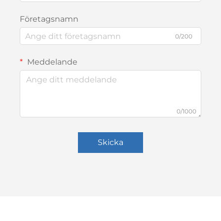
Företagsnamn
0/200
Meddelande
0/1000
Skicka