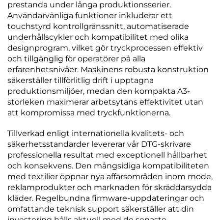
prestanda under långa produktionsserier.
Användarvänliga funktioner inkluderar ett
touchstyrd kontrollgränssnitt, automatiserade
underhållscykler och kompatibilitet med olika
designprogram, vilket gör tryckprocessen effektiv
och tillgänglig för operatörer på alla
erfarenhetsnivåer. Maskinens robusta konstruktion
säkerställer tillförlitlig drift i upptagna
produktionsmiljöer, medan den kompakta A3-
storleken maximerar arbetsytans effektivitet utan
att kompromissa med tryckfunktionerna.
Tillverkad enligt internationella kvalitets- och
säkerhetsstandarder levererar vår DTG-skrivare
professionella resultat med exceptionell hållbarhet
och konsekvens. Den mångsidiga kompatibiliteten
med textilier öppnar nya affärsområden inom mode,
reklamprodukter och marknaden för skräddarsydda
kläder. Regelbundna firmware-uppdateringar och
omfattande teknisk support säkerställer att din
investering hålls aktuell med de senaste