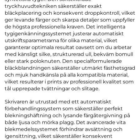
tryckhuvudtekniken säkerställer exakt
bläckplacering och konsekvent droppkontroll, vilket
ger levande färger och skarpa detaljer som uppfyller
de högsta professionella kraven. Det intelligenta
tygigenkänningssystemet justerar automatiskt
utskriftsparametrarna för olika material, vilket
garanterar optimala resultat oavsett om du arbetar
med känsligt silke, strukturerad ull, bekväm bomull
eller stark poloknuten. Den specialformulerade
bläckblandningen säkerställer utmärkt fästhetsgrad
och mjuk handkänsla på alla kompatibla material,
vilket resulterar i prints av professionell kvalitet som
tål upprepade tvättningar och slitage.
Skrivaren är utrustad med ett automatiskt
förbehandlingssystem som säkerställer perfekt
blekningshäftning och lysande färgåtergivning på
både ljusa och mörka plagg. Det avancerade vita
blekmedelssystemet förhindrar avsättning och
igensittning, vilket säkerställer konsekvent