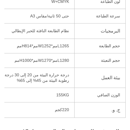
لون الطباعة
W+CMYK
سرعة الطباعة
حتى 50 ثانية/مقاس A3
البرمجيات
نظام الطابعة النافثة للحبر الإيطالي
حجم الطابعة
L1265مم*W1252مم*H814مم
حجم التعبئة
L1280مم*W1270مم*H1000مم
درجة حرارة البيئة من 20 إلى 30 درجة مئوية
بيئة العمل
رطوبة البيئة من 45% إلى 65%
الوزن الصافي
155KG
ج. و.
220كجم