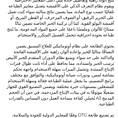
يُنتج ألوانًا زاهية وتفاصيل حادة تلبي أعلى المعايير الاحترافية.
ويقوم نظام التعرف الذكي على الأقمشة بتعديل معايير الطباعة
تلقائيًا حسب نوع المادة، مما يضمن نتائج مثالية سواء كنت تعمل
على الحرير الرقيق، أو الصوف المزخرف، أو القطن المريح، أو
أقمشة البولو القوية. كما أن تركيبة الحبر الخاصة تضمن ثباتًا
ممتازًا للألوان وملمسًا ناعمًا على جميع المواد المدعومة، ما يُنتج
طباعة بجودة احترافية تتحمل الغسيل المتكرر والاستخدام.
يحتوي الطابعة على نظام أوتوماتيكي للعلاج المسبق يضمن
التصاقًا مثاليًا للحبر وإعادة ألوان زاهية على الأقمشة الفاتحة
والداكنة على حد سواء. ويمنع نظام الدوران المتقدم للحبر الأبيض
ترسب الحبر وانسداده، مما يحافظ على أداء ثابت طوال فترات
الإنتاج الممتدة. وتشمل الميزات سهلة الاستخدام واجهة تحكم
بشاشة لمس، ودورات صيانة أوتوماتيكية، والتوافق مع مختلف
برامج التصميم، ما يجعل عملية الطباعة فعالة وسهلة الاستخدام
للمشغلين بمستويات خبرة مختلفة. ويضمن التصنيع القوي للجهاز
تشغيلًا موثوقًا به في بيئات الإنتاج المزدحمة، في حين أن الحجم
المدمج A3 يُحسّن كفاءة مساحة العمل دون المساس بالقدرات
الطباعية.
تم تصنيع طابعة DTG وفقًا للمعايير الدولية للجودة والسلامة،