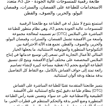
طابعة رقمية للمنسوجات عالية الجودة - حل A3 متعدد
الاستخدامات للطباعة على القمصان، والسترات، وقمصان
البولو، والحرير، والصوف، والقطن
استمتع بتنوع لا مثيل له في الطباعة مع طابعتنا الرقمية
للمنسوجات عالية الجودة بحجم A3، وهي نظام متطور للطباعة
المباشرة على الملابس (DTG) تم تصميمه لمعالجة مجموعة
واسعة من الأقمشة تشمل القمصان، والسترات، وقمصان البولو،
والحرير، والصوف، والقطن. تجمع هذه الآلة الاحترافية بين
التكنولوجيا المتطورة والموثوقية الاستثنائية، ما يجعلها الخيار
المثالي للأعمال التجارية التي تسعى إلى توسيع خدماتها في إنتاج
الملابس المخصصة على مختلف أنواع الأقمشة. ويتيح لك تنسيق
الطباعة الواسع بحجم A3 تغطية مساحة كبيرة لإنشاء تصاميم
رائعة تمتد إلى حواف القماش بالكامل، مع التقاط كل التفاصيل
بدقة مذهلة ودقة ألوان استثنائية.
يتميز طابعتنا المتقدمة تقنيًا للطباعة المباشرة على القماش
(DTG) بنظام طباعة دقيق يُنتج نتائج استثنائية على الأقمشة
الطبيعية والاصطناعية على حد سواء. وتضمن تقنية رأس الطباعة
المتطورة وضع الحبر بدقة والتحكم المنتظم في قطرات الحبر، ما