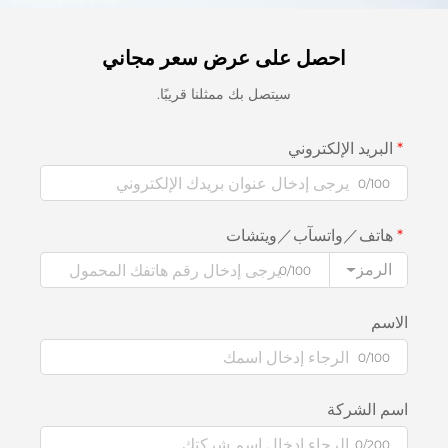
احصل على عرض سعر مجاني
سيتصل بك ممثلنا قريبًا.
البريد الإلكتروني
0/100
هاتف／واتسآب／ويتشات
الرمز
0/100
الاسم
0/100
اسم الشركة
0/200