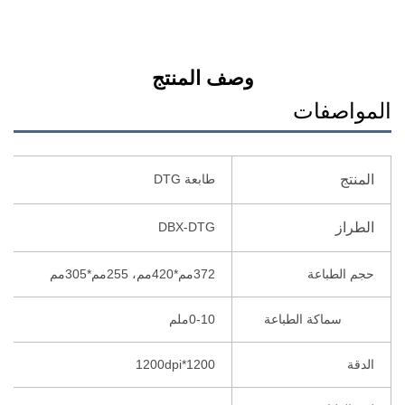
أسعار
وصف المنتج
المواصفات
المنتج
طابعة DTG
الطراز
DBX-DTG
حجم الطباعة
372مم*420مم، 255مم*305مم
سماكة الطباعة
0-10ملم
الدقة
1200*1200dpi