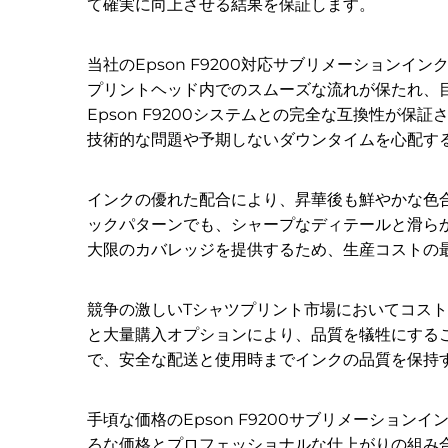
て確実に向上させる結果を保証します。
当社のEpson F9200対応サブリメーショ
プリントヘッド内でのスムーズな流れが保たれ、
Epson F9200システムとの完全な互換性
技術的な問題や予期しないダウンタイムを心配す
インクの優れた配合により、昇華後も鮮やかな色
ックパターンでも、シャープなディテールと滑ら
大限のカバレッジを提供するため、生産コストの
競争の激しいTシャツプリント市場においてコス
と大量購入オプションにより、品質を犠牲にする
で、安全な配送と使用時までインクの品質を保持
手頃な価格のEpson F9200サブリメーショ
ろな価格とプロフェッショナルな仕上がりの組み