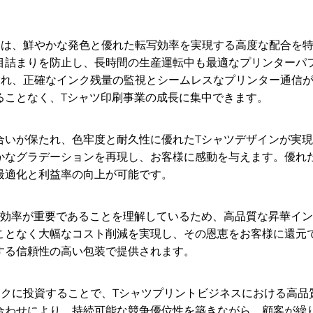
ンインクは、鮮やかな発色と優れた転写効率を実現する高度な配合
目詰まりを防止し、長時間の生産運転中も最適なプリンターパ
が保証され、正確なインク残量の監視とシームレスなプリンター通
ることなく、Tシャツ印刷事業の成長に集中できます。
合いが保たれ、色牢度と耐久性に優れたTシャツデザインが実
かなグラデーションを再現し、お客様に感動を与えます。優れ
最適化と利益率の向上が可能です。
ト効率が重要であることを理解しているため、高品質な昇華イ
ことなく大幅なコスト削減を実現し、その恩恵をお客様に還元
する信頼性の高い包装で提供されます。
ンインクに投資することで、Tシャツプリントビジネスにおける
合わせにより、持続可能な競争優位性を築きながら、顧客が繰