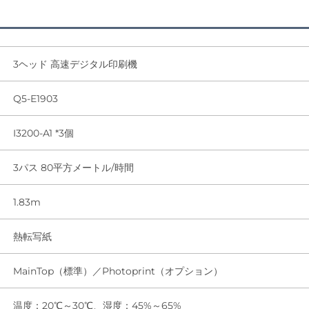
3ヘッド 高速デジタル印刷機
Q5-E1903
I3200-A1 *3個
3パス 80平方メートル/時間
1.83m
熱転写紙
MainTop（標準）／Photoprint（オプション）
温度：20℃～30℃、湿度：45%～65%