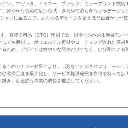
（シアン、マゼンタ、イエロー、ブラック）カラープリント技術
す。鮮やかな色彩の広い色域、きわめて滑らかなグラデーショ
Tシャツに至るまで、あらゆるデザインを驚くほど正確かつ一
す。直接衣料品（DTG）印刷では、綿やその他の生地製Tシ
としても機能し、ポリエステル素材やコーティングされた基材
するため、デザインは鮮やかな発色だけでなく、ひび割れにも
よるこのシナジー効果により、比類ないビジネスソリューショ
で顧客満足度を最大化し、サービス提供範囲を自信を持って拡
を築き、創造的な事業の成長を推進してください。