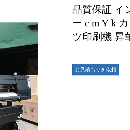
品質保証 イ
ー c m Y 
ツ印刷機 昇
お見積もりを依頼
する