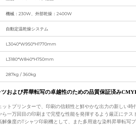
機械：230W、外部乾燥：2400W
自動定温乾燥システム
L3040*W950*H1770mm
L3180*W840*H750mm
287kg / 360kg
ャツおよび昇華転写の卓越性のための品質保証済みCMY
ェットプリンターで、印刷の信頼性と鮮やかな出力の新しい時
から一万回目の印刷まで完璧な性能を発揮するよう厳正にテス
高解像度のTシャツ印刷機として、また多用途な染料昇華転写