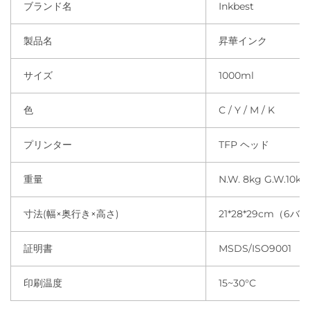
ブランド名
Inkbest
製品名
昇華インク
サイズ
1000ml
色
C / Y / M / K
プリンター
TFP ヘッド
重量
N.W. 8kg G.W.10kg
寸法(幅×奥行き×高さ)
21*28*29cm（6バ
証明書
MSDS/ISO9001
印刷温度
15~30°C