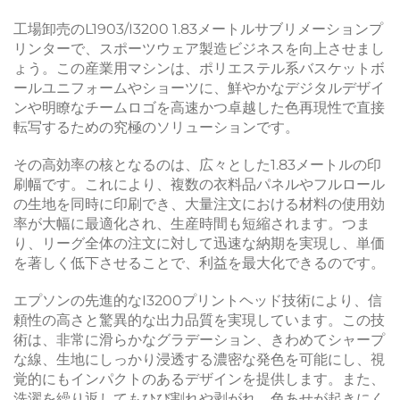
工場卸売のL1903/I3200 1.83メートルサブリメーションプ
リンターで、スポーツウェア製造ビジネスを向上させまし
ょう。この産業用マシンは、ポリエステル系バスケットボ
ールユニフォームやショーツに、鮮やかなデジタルデザイ
ンや明瞭なチームロゴを高速かつ卓越した色再現性で直接
転写するための究極のソリューションです。
その高効率の核となるのは、広々とした1.83メートルの印
刷幅です。これにより、複数の衣料品パネルやフルロール
の生地を同時に印刷でき、大量注文における材料の使用効
率が大幅に最適化され、生産時間も短縮されます。つま
り、リーグ全体の注文に対して迅速な納期を実現し、単価
を著しく低下させることで、利益を最大化できるのです。
エプソンの先進的なI3200プリントヘッド技術により、信
頼性の高さと驚異的な出力品質を実現しています。この技
術は、非常に滑らかなグラデーション、きわめてシャープ
な線、生地にしっかり浸透する濃密な発色を可能にし、視
覚的にもインパクトのあるデザインを提供します。また、
洗濯を繰り返してもひび割れや剥がれ、色あせが起きにく