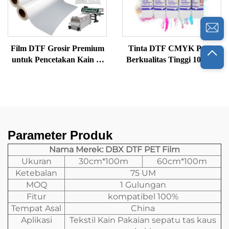
Film DTF Grosir Premium
Tinta DTF CMYK Putih
untuk Pencetakan Kain &
Berkualitas Tinggi 1000ml
Transfer Kemasan
Per Botol Tinta Cetak
Inkjet Langsung ke Film
Parameter Produk
Nama Merek: DBX DTF PET Film
Ukuran
30cm*100m
60cm*100m
Ketebalan
75 UM
MOQ
1 Gulungan
Fitur
kompatibel 100%
Tempat Asal
China
Aplikasi
Tekstil Kain Pakaian sepatu tas kaus