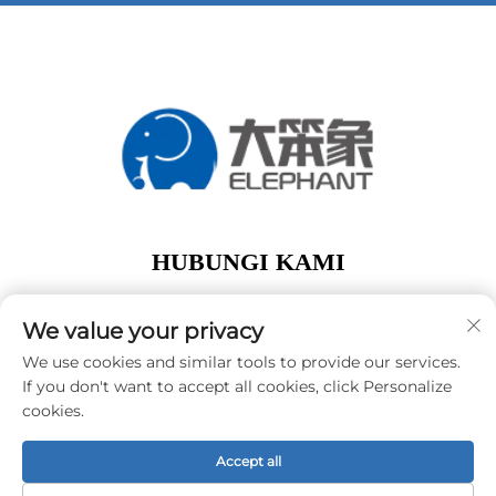
HUBUNGI KAMI
Add: lantai 1, Gedung A01, No. 11 Hanqi Avenue,
Jalan Dalong Guangzhou Guangdong Tiongkok
We value your privacy
Telp:
+86-15119752340
We use cookies and similar tools to provide our services.
If you don't want to accept all cookies, click Personalize
E-Mail:
[email protected]
cookies.
Accept all
Hak Cipta © Guangzhou Elephant Digital Technology