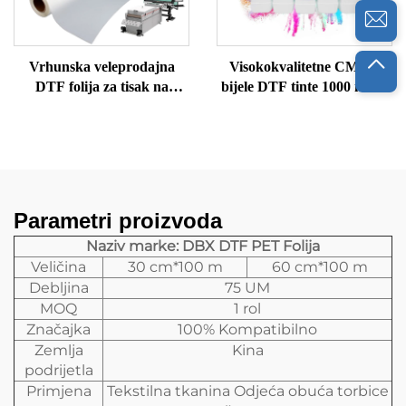
Vrhunska veleprodajna
Visokokvalitetne CMYK
DTF folija za tisak na
bijele DTF tinte 1000 ml po
tkanine i prijenos pakiranja
boci, tinta za inkjet tisak
direktno na film
Parametri proizvoda
Naziv marke: DBX DTF PET Folija
Veličina
30 cm*100 m
60 cm*100 m
Debljina
75 UM
MOQ
1 rol
Značajka
100% Kompatibilno
Zemlja
Kina
podrijetla
Primjena
Tekstilna tkanina Odjeća obuća torbice