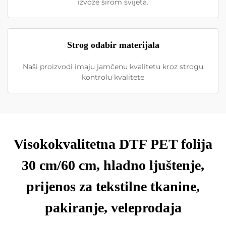
izvoze širom svijeta.
Strog odabir materijala
Naši proizvodi imaju jamčenu kvalitetu kroz strogu
kontrolu kvalitete
Visokokvalitetna DTF PET folija
30 cm/60 cm, hladno ljuštenje,
prijenos za tekstilne tkanine,
pakiranje, veleprodaja