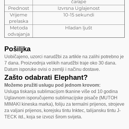
čarape
Prednost
Izvrsna Uglajenost
Vrijeme
10-15 sekundi
prelaska
Metoda
Hladan ljušt
odvajanja
Pošiljka
Uobičajeno, uzorci narudžbi za artikle na zalihi potrebno je
7 dana. Proizvodnja velikih narudžbi traje oko 30 dana.
Datum isporuke ovisi o zemlji i načinu dostave.
Zašto odabrati Elephant?
Možemo pružiti uslugu pod jednom krovom:
Usluga tiskanja sublimacijom tkanine više od 10 godina
Uglavnom isporučujemo sublimacijske pisače (MUTOH
MIMAKI kineska marka), foliju za termalni prijenos, strojeve
za valjani prijenos, korejsku tintu Inktec, talijansku tintu J-
TECK itd., koja se izvozi širom svijeta.