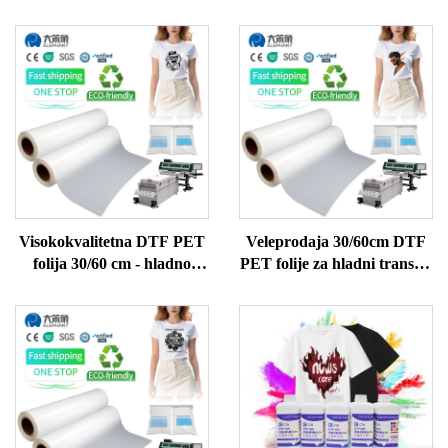
Visokokvalitetna DTF PET
Veleprodaja 30/60cm DTF
folija 30/60 cm - hladno
PET folije za hladni transfer
odljepljivanje za tisak na
- idealno za tisak na tkanine
odjeću i tekstil
i tekstilne primjene