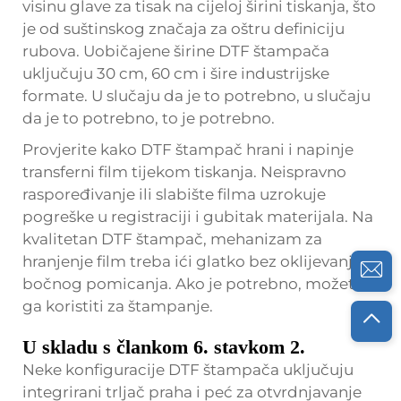
visinu glave za tisak na cijeloj širini tiskanja, što
je od suštinskog značaja za oštru definiciju
rubova. Uobičajene širine DTF štampača
uključuju 30 cm, 60 cm i šire industrijske
formate. U slučaju da je to potrebno, u slučaju
da je to potrebno, to je potrebno.
Provjerite kako DTF štampač hrani i napinje
transferni film tijekom tiskanja. Neispravno
raspoređivanje ili slabište filma uzrokuje
pogreške u registraciji i gubitak materijala. Na
kvalitetan DTF štampač, mehanizam za
hranjenje film treba ići glatko bez oklijevanja ili
bočnog pomicanja. Ako je potrebno, možete
ga koristiti za štampanje.
U skladu s člankom 6. stavkom 2.
Neke konfiguracije DTF štampača uključuju
integrirani trljač praha i peć za otvrdnjavanje