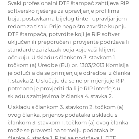
Svaki profesionalni DTF štampač zahtijeva RIP
softversko rješenje za upravljanje profilima
boja, postavkama bijelog tinte i upravljanjem
redom za tisak. Prije nego što završite kupnju
DTF štampača, potvrdite koji je RIP softver
uključen ili preporučen i provjerite podržava li
standarde za izlazak boja koje vaši klijenti
očekuju. U skladu s člankom 3. stavkom 1.
točkom (a) Uredbe (EU) br. 1303/2013 Komisija
je odlučila da se primjenjuje odredba iz članka
1. stavka 2. U slučaju da se ne primjenjuje RIP,
potrebno je provjeriti da li je RIP interfejs u
skladu s zahtjevima iz članka 4. stavka 2.
U skladu s člankom 3. stavkom 2. točkom (a)
ovog članka, prijenos podataka u skladu s
člankom 3. stavkom 1. točkom (a) ovog članka
može se provesti na temelju podataka iz
članka 4. stavka 1. Pitaj se podržava li DTF