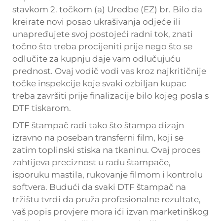
stavkom 2. točkom (a) Uredbe (EZ) br. Bilo da
kreirate novi posao ukrašivanja odjeće ili
unapređujete svoj postojeći radni tok, znati
točno što treba procijeniti prije nego što se
odlučite za kupnju daje vam odlučujuću
prednost. Ovaj vodič vodi vas kroz najkritičnije
točke inspekcije koje svaki ozbiljan kupac
treba završiti prije finalizacije bilo kojeg posla s
DTF tiskarom.
DTF štampač radi tako što štampa dizajn
izravno na poseban transferni film, koji se
zatim toplinski stiska na tkaninu. Ovaj proces
zahtijeva preciznost u radu štampače,
isporuku mastila, rukovanje filmom i kontrolu
softvera. Budući da svaki DTF štampač na
tržištu tvrdi da pruža profesionalne rezultate,
vaš popis provjere mora ići izvan marketinškog