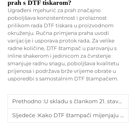
prah s DTF tiskarom?
Ugrađeni mjehurić za prah značajno
poboljšava konzistentnost i prolaznost
prilikom rada DTF tiskara u proizvodnom
okruženju. Ručna primjena praha uvodi
varijacije i usporava protok rada. Za velike
radne količine, DTF štampač u parovanju s
inline shakerom i jedinicom za čvrstenje
smanjuje radnu snagu, poboljšava kvalitetu
prijenosa i podržava brže vrijeme obrate u
usporedbi s samostalnim DTF štampačem.
Prethodno :
U skladu s člankom 21. stavkom 1.
Sljedeće :
Kako DTF štampači mijenjaju proizvodne procese