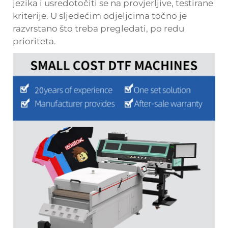
jezika i usredotočiti se na provjerljive, testirane
kriterije. U sljedećim odjeljcima točno je
razvrstano što treba pregledati, po redu
prioriteta.