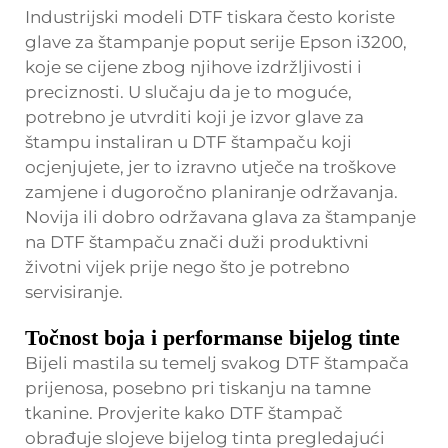
Industrijski modeli DTF tiskara često koriste
glave za štampanje poput serije Epson i3200,
koje se cijene zbog njihove izdržljivosti i
preciznosti. U slučaju da je to moguće,
potrebno je utvrditi koji je izvor glave za
štampu instaliran u DTF štampaču koji
ocjenjujete, jer to izravno utječe na troškove
zamjene i dugoročno planiranje održavanja.
Novija ili dobro održavana glava za štampanje
na DTF štampaču znači duži produktivni
životni vijek prije nego što je potrebno
servisiranje.
Točnost boja i performanse bijelog tinte
Bijeli mastila su temelj svakog DTF štampača
prijenosa, posebno pri tiskanju na tamne
tkanine. Provjerite kako DTF štampač
obrađuje slojeve bijelog tinta pregledajući