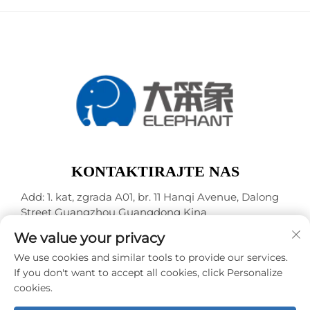
KONTAKTIRAJTE NAS
Add: 1. kat, zgrada A01, br. 11 Hanqi Avenue, Dalong
Street Guangzhou Guangdong Kina
Tel.:
+86-15119752340
We value your privacy
E-mail:
[email protected]
We use cookies and similar tools to provide our services.
If you don't want to accept all cookies, click Personalize
cookies.
Autorska prava © Guangzhou Elephant Digital