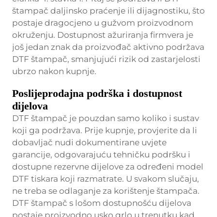
štampač daljinsko praćenje ili dijagnostiku, što
postaje dragocjeno u gužvom proizvodnom
okruženju. Dostupnost ažuriranja firmvera je
još jedan znak da proizvođač aktivno podržava
DTF štampač, smanjujući rizik od zastarjelosti
ubrzo nakon kupnje.
Poslijeprodajna podrška i dostupnost
dijelova
DTF štampač je pouzdan samo koliko i sustav
koji ga podržava. Prije kupnje, provjerite da li
dobavljač nudi dokumentirane uvjete
garancije, odgovarajuću tehničku podršku i
dostupne rezervne dijelove za određeni model
DTF tiskara koji razmatrate. U svakom slučaju,
ne treba se odlaganje za korištenje štampača.
DTF štampač s lošom dostupnošću dijelova
postaje proizvodno usko grlo u trenutku kad