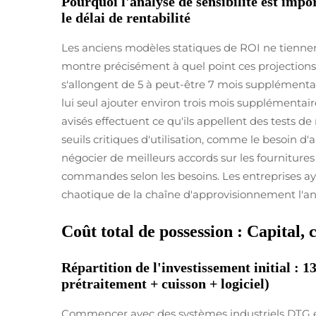
Pourquoi l'analyse de sensibilité est impo
le délai de rentabilité
Les anciens modèles statiques de ROI ne tiennent 
montre précisément à quel point ces projections 
s'allongent de 5 à peut-être 7 mois supplémentair
lui seul ajouter environ trois mois supplémentair
avisés effectuent ce qu'ils appellent des tests de
seuils critiques d'utilisation, comme le besoin d
négocier de meilleurs accords sur les fournitures 
commandes selon les besoins. Les entreprises aya
chaotique de la chaîne d'approvisionnement l'an
Coût total de possession : Capital
Répartition de l'investissement initial :
prétraitement + cuisson + logiciel)
Commencer avec des systèmes industriels DTG e