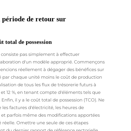
 période de retour sur
t total de possession
e consiste pas simplement à effectuer
 l'élaboration d'un modèle approprié. Commençons
mmencions réellement à dégager des bénéfices sur
éré par chaque unité moins le coût de production
lisation de tous les flux de trésorerie futurs à
 % et 12 %, en tenant compte d'éléments tels que
nfin, il y a le coût total de possession (TCO). Ne
les factures d'électricité, les heures de
s, et parfois même des modifications apportées
té réelle. Omettre une seule de ces étapes
nt du dernier rapport de référence sectorielle