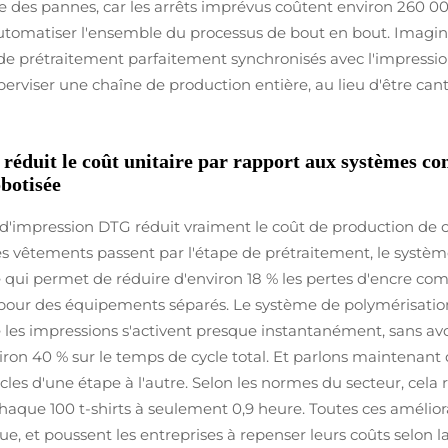
 des pannes, car les arrêts imprévus coûtent environ 260 000
automatiser l'ensemble du processus de bout en bout. Imagi
prétraitement parfaitement synchronisés avec l'impression, 
perviser une chaîne de production entière, au lieu d'être ca
réduit le coût unitaire par rapport aux systèmes co
botisée
d'impression DTG réduit vraiment le coût de production de ch
les vêtements passent par l'étape de prétraitement, le systè
ce qui permet de réduire d'environ 18 % les pertes d'encre c
 pour des équipements séparés. Le système de polymérisation
les impressions s'activent presque instantanément, sans avo
ron 40 % sur le temps de cycle total. Et parlons maintenant 
cles d'une étape à l'autre. Selon les normes du secteur, cel
ue 100 t-shirts à seulement 0,9 heure. Toutes ces améliorat
ue, et poussent les entreprises à repenser leurs coûts selon 