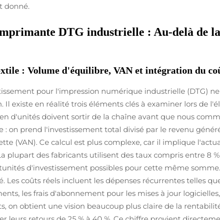
t donné.
mprimante DTG industrielle : Au-delà de la
tile : Volume d'équilibre, VAN et intégration du coû
vestissement pour l'impression numérique industrielle (DTG) n
 Il existe en réalité trois éléments clés à examiner lors de
bien d'unités doivent sortir de la chaîne avant que nous co
e : on prend l'investissement total divisé par le revenu gén
ette (VAN). Ce calcul est plus complexe, car il implique l'actua
. La plupart des fabricants utilisent des taux compris entre 8
portunités d'investissement possibles pour cette même somme. E
. Les coûts réels incluent les dépenses récurrentes telles que 
ents, les frais d'abonnement pour les mises à jour logicielle
, on obtient une vision beaucoup plus claire de la rentabili
r leurs retours de 25 % à 40 %. Ce chiffre provient directeme