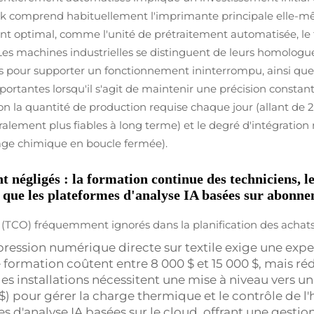
pack comprend habituellement l'imprimante principale elle-m
 optimal, comme l'unité de prétraitement automatisée, le tu
. Les machines industrielles se distinguent de leurs homologu
 pour supporter un fonctionnement ininterrompu, ainsi que d
ortantes lorsqu'il s'agit de maintenir une précision constan
n la quantité de production requise chaque jour (allant de 200
éralement plus fiables à long terme) et le degré d'intégratio
age chimique en boucle fermée).
t négligés : la formation continue des techniciens, 
si que les plateformes d'analyse IA basées sur abonn
n (TCO) fréquemment ignorés dans la planification des achats
mpression numérique directe sur textile exige une expe
formation coûtent entre 8 000 $ et 15 000 $, mais réd
des installations nécessitent une mise à niveau vers un
$) pour gérer la charge thermique et le contrôle de l
es d'analyse IA basées sur le cloud, offrant une gestion