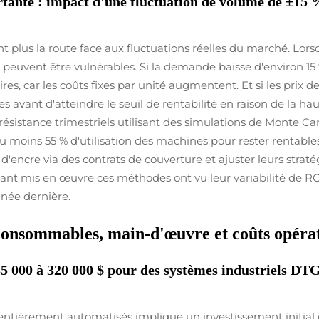
rtante : impact d'une fluctuation de volume de ±15 % 
plus la route face aux fluctuations réelles du marché. Lorsqu
peuvent être vulnérables. Si la demande baisse d'environ 15 
es, car les coûts fixes par unité augmentent. Et si les prix 
es avant d'atteindre le seuil de rentabilité en raison de la 
 résistance trimestriels utilisant des simulations de Monte Car
'au moins 55 % d'utilisation des machines pour rester rentable
d'encre via des contrats de couverture et ajuster leurs straté
nt mis en œuvre ces méthodes ont vu leur variabilité de ROI 
née dernière.
, consommables, main-d'œuvre et coûts opéra
 135 000 à 320 000 $ pour des systèmes industriels 
ntièrement automatisés implique un investissement initial