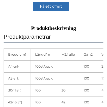
Få ett offert
Produktbeskrivning
Produktparametrar
Bredd(cm)
Längd/m
M2/rulle
G/m2
Var
A4-ark
100st/pack
100
20 
A3-ark
100st/pack
100
10 
30(11.8'')
100
30
100
4 r
42(16.5'')
100
42
100
4 r