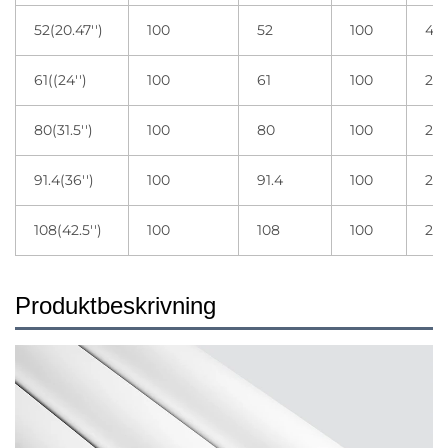
52(20.47'')
100
52
100
4 r
61((24'')
100
61
100
2 r
80(31.5'')
100
80
100
2 r
91.4(36'')
100
91.4
100
2 r
108(42.5'')
100
108
100
2 r
Produktbeskrivning