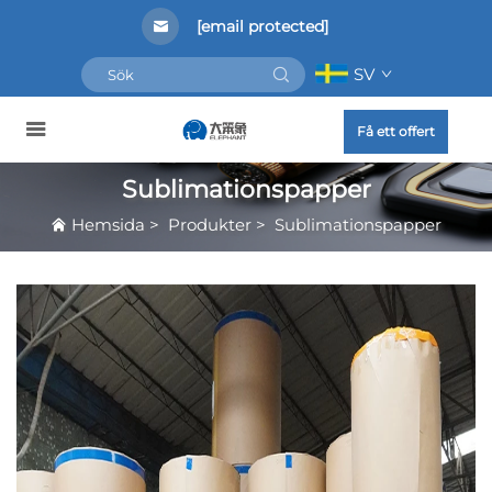
[email protected]
SV
Få ett offert
Sublimationspapper
Hemsida
>
Produkter
>
Sublimationspapper