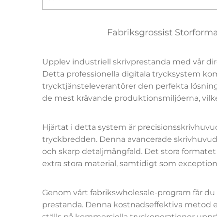
Fabriksgrossist Storform
Upplev industriell skrivprestanda med vår di
Detta professionella digitala trycksystem kom
trycktjänsteleverantörer den perfekta lösni
de mest krävande produktionsmiljöerna, vilket 
Hjärtat i detta system är precisionsskrivhuv
tryckbredden. Denna avancerade skrivhuvudst
och skarp detaljmångfald. Det stora formatet 
extra stora material, samtidigt som exception
Genom vårt fabrikswholesale-program får du d
prestanda. Denna kostnadseffektiva metod el
ställs på kommersiella tryckoperationer upprät