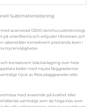
onell Sublimationslösning
tad med avancerad I3200-skrivhuvudsteknologi.
 på utskrifterna och erbjuder tillverkare och
n säkerställer konsekvent prestanda även i
ina tryckmöjligheter.
t och konsekvent bläckavlagring över hela
upplösta bilder med mjuka färggradienter
mtidigt tryck av flera plaggpaneler eller
mpromissa med avseende på kvalitet eller
förhållande samtidigt som de höga krav som
för olika tillämpningar, inklusive textiltryck,