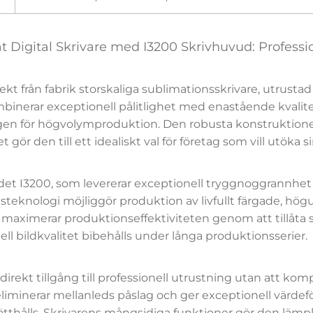
at Digital Skrivare med I3200 Skrivhuvud: Professi
rekt från fabrik storskaliga sublimationsskrivare, utrus
binerar exceptionell pålitlighet med enastående kvalitet
ngen för högvolymproduktion. Den robusta konstruktione
gör den till ett idealiskt val för företag som vill utöka s
udet I3200, som levererar exceptionell tryggnoggrannhe
eknologi möjliggör produktion av livfullt färgade, hög
maximerar produktionseffektiviteten genom att tillåta sa
ell bildkvalitet bibehålls under långa produktionsserier.
irekt tillgång till professionell utrustning utan att ko
iminerar mellanleds påslag och ger exceptionell värde
thålls. Skrivarens mångsidiga funktioner gör den lämplig 