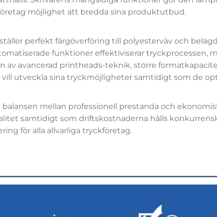
 företag möjlighet att bredda sina produktutbud.
ler perfekt färgöverföring till polyesterväv och belagda ma
 Automatiserade funktioner effektiviserar tryckprocessen
on av avancerad printheads-teknik, större formatkapacitet
vill utveckla sina tryckmöjligheter samtidigt som de opt
balansen mellan professionell prestanda och ekonomisk e
litet samtidigt som driftskostnaderna hålls konkurrenskr
ring för alla allvarliga tryckföretag.