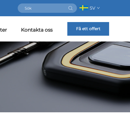
SV
Få ett offert
ter
Kontakta oss