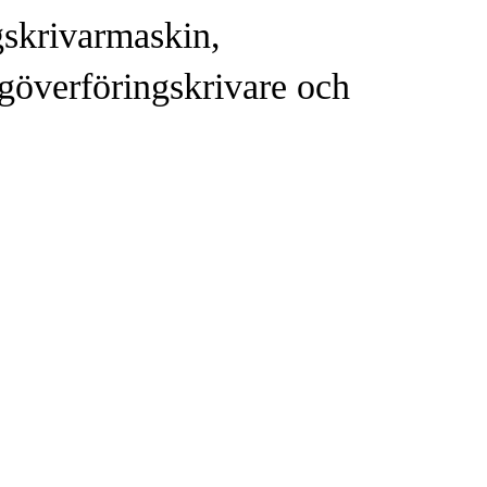
gskrivarmaskin,
ärgöverföringskrivare och