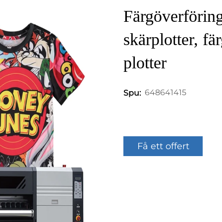
Färgöverförin
skärplotter, f
plotter
648641415
Spu:
Få ett offert