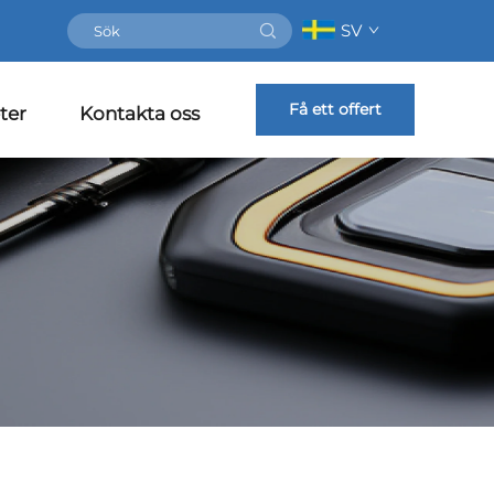
SV
Få ett offert
ter
Kontakta oss