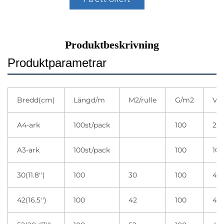
Produktbeskrivning
Produktparametrar
Bredd(cm)
Längd/m
M2/rulle
G/m2
Var
A4-ark
100st/pack
100
20 
A3-ark
100st/pack
100
10 
30(11.8'')
100
30
100
4 r
42(16.5'')
100
42
100
4 r