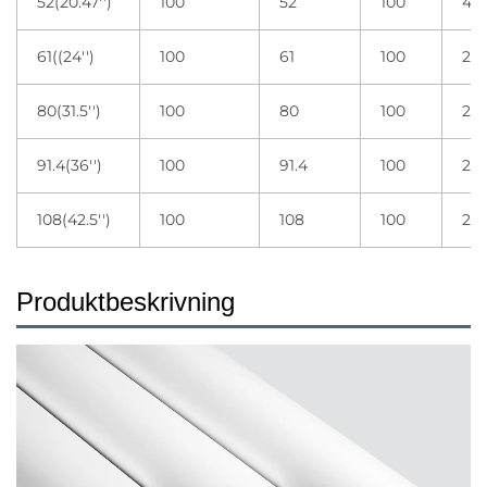
52(20.47'')
100
52
100
4 r
61((24'')
100
61
100
2 r
80(31.5'')
100
80
100
2 r
91.4(36'')
100
91.4
100
2 r
108(42.5'')
100
108
100
2 r
Produktbeskrivning