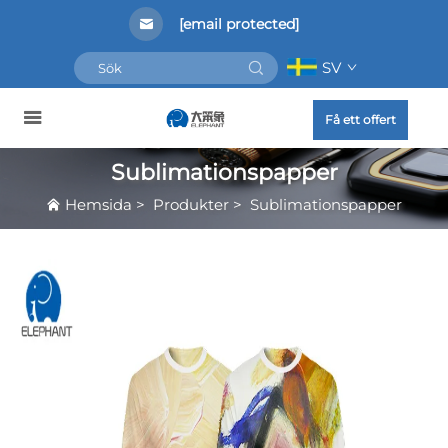
[email protected]
SV
Få ett offert
Sublimationspapper
Hemsida
>
Produkter
>
Sublimationspapper