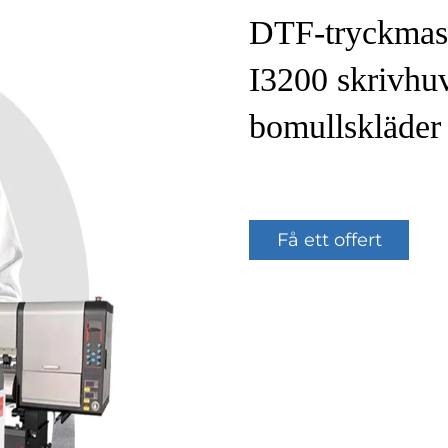
DTF-tryckmask
I3200 skrivh
bomullskläder
Få ett offert