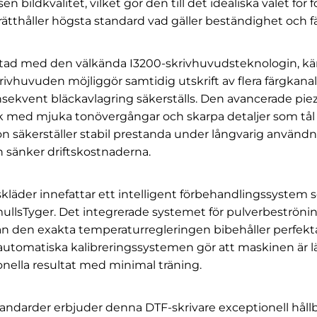
bildkvalitet, vilket gör den till det idealiska valet för 
thåller högsta standard vad gäller beständighet och fär
tad med den välkända I3200-skrivhuvudsteknologin, känd 
rivhuvuden möjliggör samtidig utskrift av flera färgkana
nsekvent bläckavlagring säkerställs. Den avancerade pie
tryck med mjuka tonövergångar och skarpa detaljer som t
ion säkerställer stabil prestanda under långvarig använ
 sänker driftskostnaderna.
kläder innefattar ett intelligent förbehandlingssystem 
omullsTyger. Det integrerade systemet för pulverbeströn
edan den exakta temperaturregleringen bibehåller perfekta
omatiska kalibreringssystemen gör att maskinen är lätt 
nella resultat med minimal träning.
 standarder erbjuder denna DTF-skrivare exceptionell håll