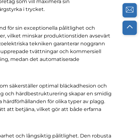
företag som vill maximera sin
gstyrka i trycket.
för sin exceptionella pålitlighet och
ler, vilket minskar produktionstiden avsevärt
zoelektriska tekniken garanterar noggrann
ål upprepade tvättningar och kommersiell
dning, medan det automatiserade
som säkerställer optimal bläckadhesion och
ing och härdbestrukturering skapar en smidig
 härdförhållanden för olika typer av plagg.
att betjäna, vilket gör att både erfarna
barhet och långsiktig pålitlighet. Den robusta