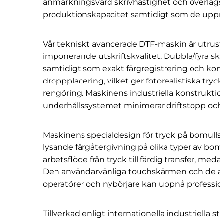
anmärkningsvärd skrivhastighet och överlägsen 
produktionskapacitet samtidigt som de upprät
Vår tekniskt avancerade DTF-maskin är utrus
imponerande utskriftskvalitet. Dubbla/fyra sk
samtidigt som exakt färgregistrering och ko
droppplacering, vilket ger fotorealistiska 
rengöring. Maskinens industriella konstrukt
underhållssystemet minimerar driftstopp och
Maskinens specialdesign för tryck på bomulls
lysande färgåtergivning på olika typer av b
arbetsflöde från tryck till färdig transfer, m
Den användarvänliga touchskärmen och de aut
operatörer och nybörjare kan uppnå professio
Tillverkad enligt internationella industriella