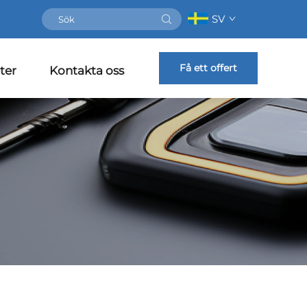
SV
Få ett offert
ter
Kontakta oss