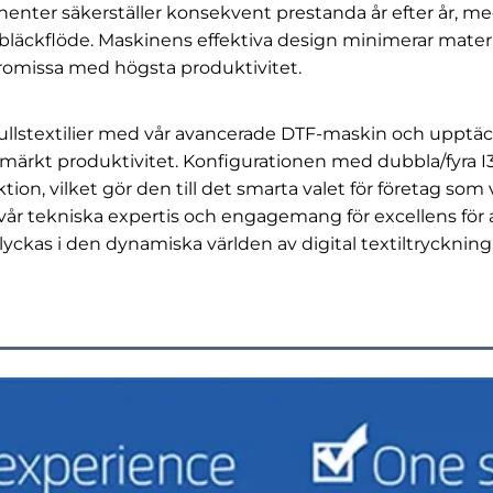
ponenter säkerställer konsekvent prestanda år efter år
 bläckflöde. Maskinens effektiva design minimerar materia
omissa med högsta produktivitet.
mullstextilier med vår avancerade DTF-maskin och upptäc
ch utmärkt produktivitet. Konfigurationen med dubbla/fyra 
, vilket gör den till det smarta valet för företag som v
vår tekniska expertis och engagemang för excellens för a
 lyckas i den dynamiska världen av digital textiltryckning