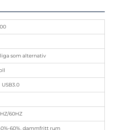
200
liga som alternativ
oll
l USB3.0
0HZ/60HZ
: 40%-60%, dammfritt rum