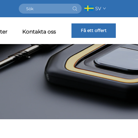
SV
Få ett offert
ter
Kontakta oss