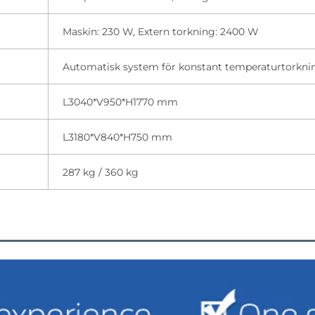
Maskin: 230 W, Extern torkning: 2400 W
Automatisk system för konstant temperaturtorkni
L3040*V950*H1770 mm
L3180*V840*H750 mm
287 kg / 360 kg