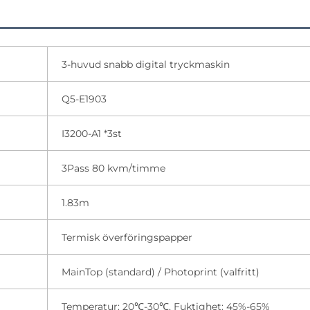
3-huvud snabb digital tryckmaskin
Q5-E1903
I3200-A1 *3st
3Pass 80 kvm/timme
1.83m
Termisk överföringspapper
MainTop (standard) / Photoprint (valfritt)
Temperatur: 20℃-30℃, Fuktighet: 45%-65%