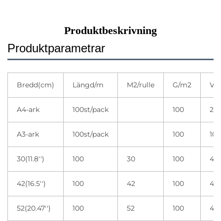
Produktbeskrivning
Produktparametrar
Bredd(cm)
Längd/m
M2/rulle
G/m2
Var
A4-ark
100st/pack
100
20 
A3-ark
100st/pack
100
10 
30(11.8'')
100
30
100
4 r
42(16.5'')
100
42
100
4 r
52(20.47'')
100
52
100
4 r