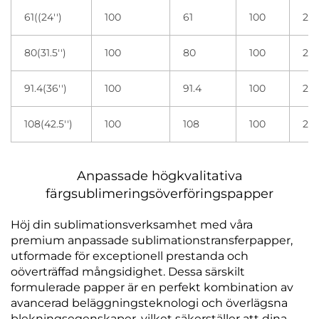
61((24'')
100
61
100
2 r
80(31.5'')
100
80
100
2 r
91.4(36'')
100
91.4
100
2 r
108(42.5'')
100
108
100
2 r
Anpassade högkvalitativa
färgsublimeringsöverföringspapper
Höj din sublimationsverksamhet med våra
premium anpassade sublimationstransferpapper,
utformade för exceptionell prestanda och
oöverträffad mångsidighet. Dessa särskilt
formulerade papper är en perfekt kombination av
avancerad beläggningsteknologi och överlägsna
blekningsegenskaper, vilket säkerställer att dina