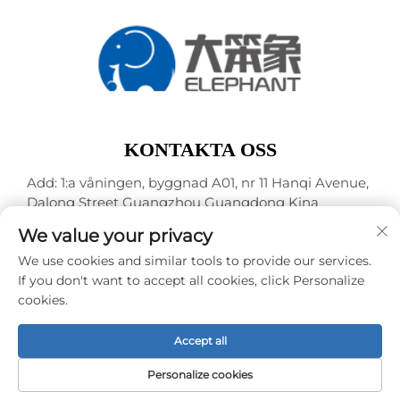
KONTAKTA OSS
Add: 1:a våningen, byggnad A01, nr 11 Hanqi Avenue,
Dalong Street Guangzhou Guangdong Kina
Tel:
+86-15119752340
We value your privacy
E-post:
[email protected]
We use cookies and similar tools to provide our services.
If you don't want to accept all cookies, click Personalize
cookies.
Upphovsrätt © Guangzhou Elephant Digital Technology
Co., Ltd. -
Integritetspolicy
Accept all
Personalize cookies