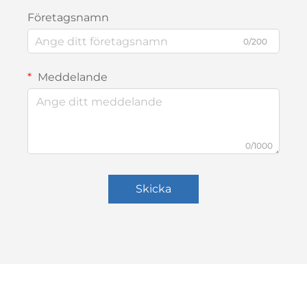
Företagsnamn
0/200
Meddelande
0/1000
Skicka