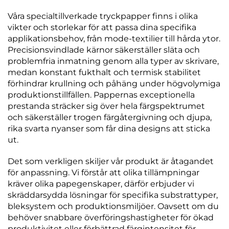
Våra specialtillverkade tryckpapper finns i olika
vikter och storlekar för att passa dina specifika
applikationsbehov, från mode-textilier till hårda ytor.
Precisionsvindlade kärnor säkerställer släta och
problemfria inmatning genom alla typer av skrivare,
medan konstant fukthalt och termisk stabilitet
förhindrar krullning och påhäng under högvolymiga
produktionstillfällen. Pappernas exceptionella
prestanda sträcker sig över hela färgspektrumet
och säkerställer trogen färgåtergivning och djupa,
rika svarta nyanser som får dina designs att sticka
ut.
Det som verkligen skiljer vår produkt är åtagandet
för anpassning. Vi förstår att olika tillämpningar
kräver olika papegenskaper, därför erbjuder vi
skräddarsydda lösningar för specifika substrattyper,
bleksystem och produktionsmiljöer. Oavsett om du
behöver snabbare överföringshastigheter för ökad
produktivitet eller förbättrad färgintensitet för