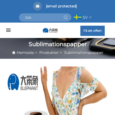
[email protected]
SV
Få ett offert
Sublimationspapper
Hemsida
>
Produkter
>
Sublimationspapper