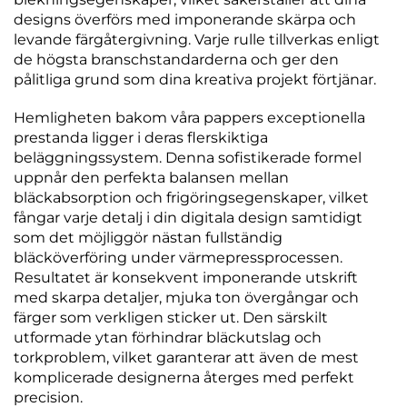
designs överförs med imponerande skärpa och
levande färgåtergivning. Varje rulle tillverkas enligt
de högsta branschstandarderna och ger den
pålitliga grund som dina kreativa projekt förtjänar.
Hemligheten bakom våra pappers exceptionella
prestanda ligger i deras flerskiktiga
beläggningssystem. Denna sofistikerade formel
uppnår den perfekta balansen mellan
bläckabsorption och frigöringsegenskaper, vilket
fångar varje detalj i din digitala design samtidigt
som det möjliggör nästan fullständig
bläcköverföring under värmepressprocessen.
Resultatet är konsekvent imponerande utskrift
med skarpa detaljer, mjuka ton övergångar och
färger som verkligen sticker ut. Den särskilt
utformade ytan förhindrar bläckutslag och
torkproblem, vilket garanterar att även de mest
komplicerade designerna återges med perfekt
precision.