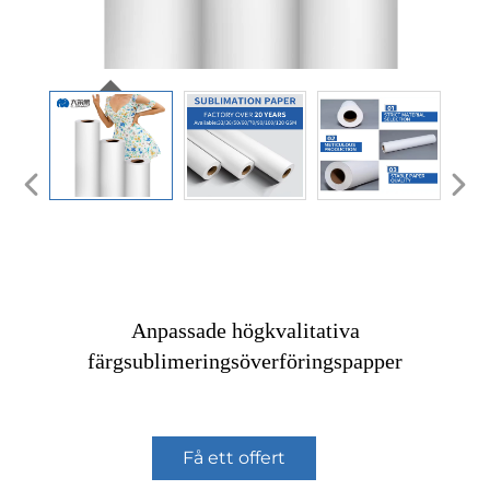
Anpassade högkvalitativa
färgsublimeringsöverföringspapper
Få ett offert