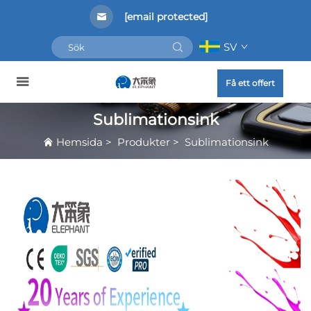
[email protected]
SV
Få ett offert
Sublimationsink
Hemsida
>
Produkter
>
Sublimationsink