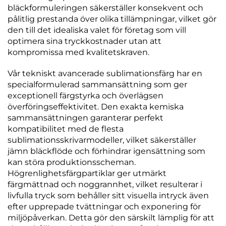
bläckformuleringen säkerställer konsekvent och
pålitlig prestanda över olika tillämpningar, vilket gör
den till det idealiska valet för företag som vill
optimera sina tryckkostnader utan att
kompromissa med kvalitetskraven.
Vår tekniskt avancerade sublimationsfärg har en
specialformulerad sammansättning som ger
exceptionell färgstyrka och överlägsen
överföringseffektivitet. Den exakta kemiska
sammansättningen garanterar perfekt
kompatibilitet med de flesta
sublimationsskrivarmodeller, vilket säkerställer
jämn bläckflöde och förhindrar igensättning som
kan störa produktionsscheman.
Högrenlighetsfärgpartiklar ger utmärkt
färgmättnad och noggrannhet, vilket resulterar i
livfulla tryck som behåller sitt visuella intryck även
efter upprepade tvättningar och exponering för
miljöpåverkan. Detta gör den särskilt lämplig för att