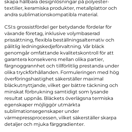
skapa hållbara designlösningar på polyester-
textilier, keramiska produkter, metallplattor och
andra sublimationskompatibla material.
CSI:s grossistfördel ger betydande fördelar för
växande företag, inklusive volymbaserad
prissättning, flexibla beställningsalternativ och
pålitlig ledningskedjeförvaltning. Vår bläck
genomgår omfattande kvalitetskontroll för att
garantera konsekvens mellan olika partier,
färgnoggrannhet och tillförlitlig prestanda under
olika tryckförhållanden. Formuleringen med hög
överföringshastighet säkerställer maximal
bläckutnyttjande, vilket ger bättre täckning och
minskat förbrukning samtidigt som lysande
resultat uppnås. Bläckets överlägsna termiska
egenskaper möjliggör utmärkta
sublimationsegenskaper under
värmepressprocessen, vilket säkerställer skarpa
detaljer och mjuka färggradienter.