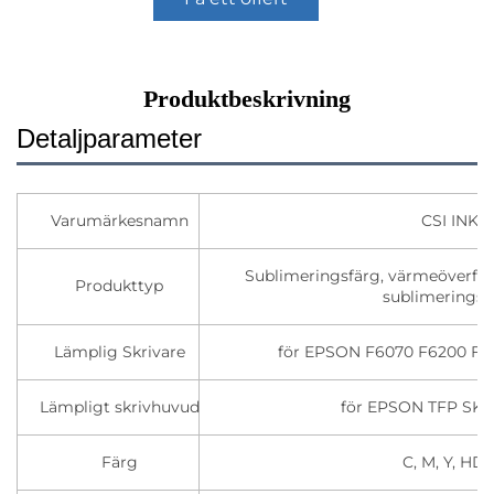
Produktbeskrivning
Detaljparameter
Varumärkesnamn
CSI INK
Sublimeringsfärg, värmeöverför
Produkttyp
sublimeringsf
Lämplig Skrivare
för EPSON F6070 F6200 F6
Lämpligt skrivhuvud
för EPSON TFP SK
Färg
C, M, Y, HD