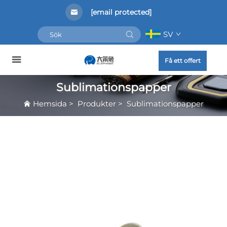
[email protected]
SV
Få ett offert
Sublimationspapper
Hemsida
>
Produkter
>
Sublimationspapper