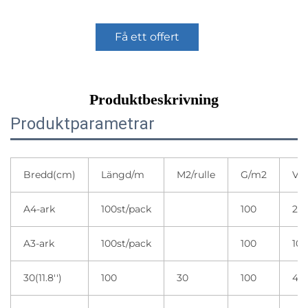
Få ett offert
Produktbeskrivning
Produktparametrar
Bredd(cm)
Längd/m
M2/rulle
G/m2
Var
A4-ark
100st/pack
100
20 
A3-ark
100st/pack
100
10 
30(11.8'')
100
30
100
4 r