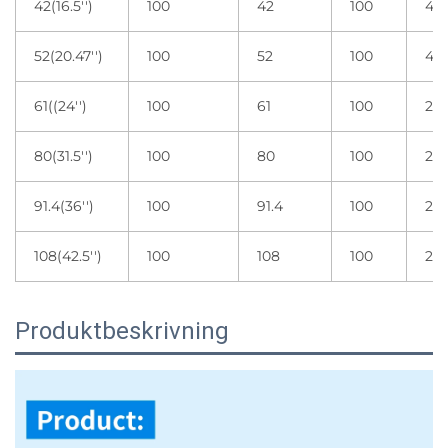
42(16.5'')
100
42
100
4 r
52(20.47'')
100
52
100
4 r
61((24'')
100
61
100
2 r
80(31.5'')
100
80
100
2 r
91.4(36'')
100
91.4
100
2 r
108(42.5'')
100
108
100
2 r
Produktbeskrivning