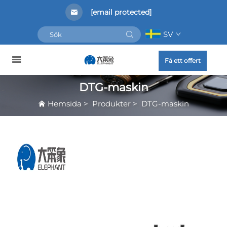
[email protected]
SV
Få ett offert
DTG-maskin
Hemsida
>
Produkter
>
DTG-maskin