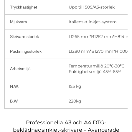
Upp till 50S/A3-storlek
Tryckhastighet
Italienskt inkjet-system
Mjukvara
L1265 mm*B1252 mm*H814 m
Skrivare storlek
L1280 mm*B1270 mm*H1000
Packningsstorlek
Temperaturmiljö 20℃-30℃
Arbetsmiljö
Fuktighetsmiljö 45%-65%
155 kg
N.W.
220kg
B.W.
Professionella A3 och A4 DTG-
beklädnadsinkjet-skrivare – Avancerade