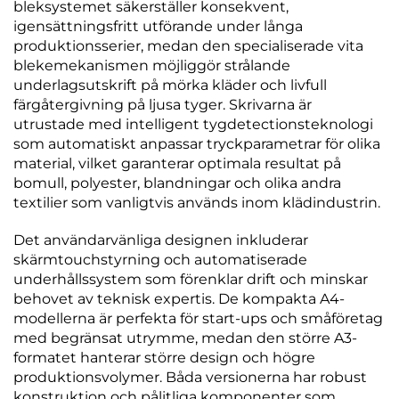
bleksystemet säkerställer konsekvent,
igensättningsfritt utförande under långa
produktionsserier, medan den specialiserade vita
blekemekanismen möjliggör strålande
underlagsutskrift på mörka kläder och livfull
färgåtergivning på ljusa tyger. Skrivarna är
utrustade med intelligent tygdetectionsteknologi
som automatiskt anpassar tryckparametrar för olika
material, vilket garanterar optimala resultat på
bomull, polyester, blandningar och olika andra
textilier som vanligtvis används inom klädindustrin.
Det användarvänliga designen inkluderar
skärmtouchstyrning och automatiserade
underhållssystem som förenklar drift och minskar
behovet av teknisk expertis. De kompakta A4-
modellerna är perfekta för start-ups och småföretag
med begränsat utrymme, medan den större A3-
formatet hanterar större design och högre
produktionsvolymer. Båda versionerna har robust
konstruktion och pålitliga komponenter som