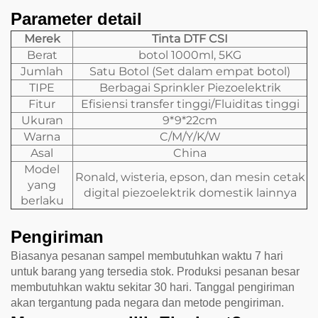
Parameter detail
Merek
Tinta DTF CSI
Berat
botol 1000ml, 5KG
Jumlah
Satu Botol (Set dalam empat botol)
TIPE
Berbagai Sprinkler Piezoelektrik
Fitur
Efisiensi transfer tinggi/Fluiditas tinggi
Ukuran
9*9*22cm
Warna
C/M/Y/K/W
Asal
China
Model
Ronald, wisteria, epson, dan mesin cetak
yang
digital piezoelektrik domestik lainnya
berlaku
Pengiriman
Biasanya pesanan sampel membutuhkan waktu 7 hari
untuk barang yang tersedia stok. Produksi pesanan besar
membutuhkan waktu sekitar 30 hari. Tanggal pengiriman
akan tergantung pada negara dan metode pengiriman.