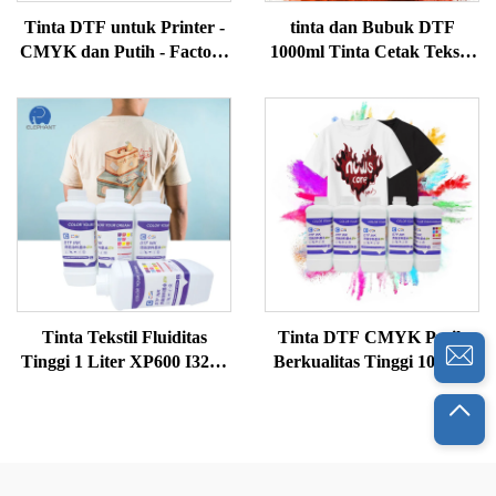
Tinta DTF untuk Printer -
tinta dan Bubuk DTF
CMYK dan Putih - Factory
1000ml Tinta Cetak Tekstil
Supply
Tinta DTF untuk Printer
Film DTF Epson I3200 4720
Tinta Tekstil Fluiditas
Tinta DTF CMYK Putih
Tinggi 1 Liter XP600 I3200
Berkualitas Tinggi 1000ml
L1800 CSI DTF Tinta
Per Botol Tinta Cetak
Pigmen DTF Multiwarna
Inkjet Langsung ke Film