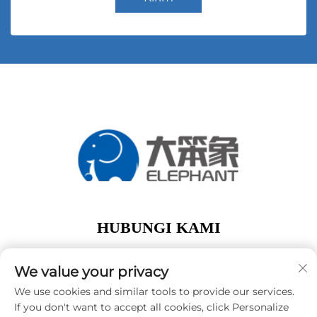
HUBUNGI KAMI
Add: lantai 1, Gedung A01, No. 11 Hanqi Avenue,
Jalan Dalong Guangzhou Guangdong Tiongkok
We value your privacy
Telp:
+86-15119752340
We use cookies and similar tools to provide our services.
If you don't want to accept all cookies, click Personalize
E-Mail:
[email protected]