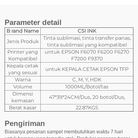
Parameter detail
B
rand Name
CSI INK
Tinta sublimasi, tinta transfer panas,
Jenis Produk
tinta sublimasi yang kompatibel
Printer yang
untuk EPSON F6070 F6200 F6270
Kompatibel
F7200 F9370
Kepala cetak
untuk KEPALA CETAK EPSON TFP
yang sesuai
Warna
C, M, Y, HDK
Volume
1000ML/Botol/tas
Dimensi
47*39*24CM/Dus, 20 botol/Dus,
kemasan
Berat kasar
22.87KGS
Pengiriman
Biasanya pesanan sampel membutuhkan waktu 7 hari