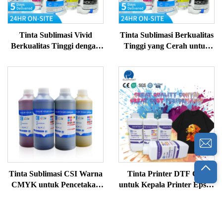
Tinta Sublimasi Vivid
Tinta Sublimasi Berkualitas
Berkualitas Tinggi dengan
Tinggi yang Cerah untuk
Chip untuk Epson Sure
Printer Epson dengan Chip
Color
untuk Epson Sure Color
Tinta Sublimasi CSI Warna
Tinta Printer DTF CSI
CMYK untuk Pencetakan
untuk Kepala Printer Epson
Transfer Panas pada Kain
L1800 XP60 I3200 untuk
1L per Botol
Sablon Kaos