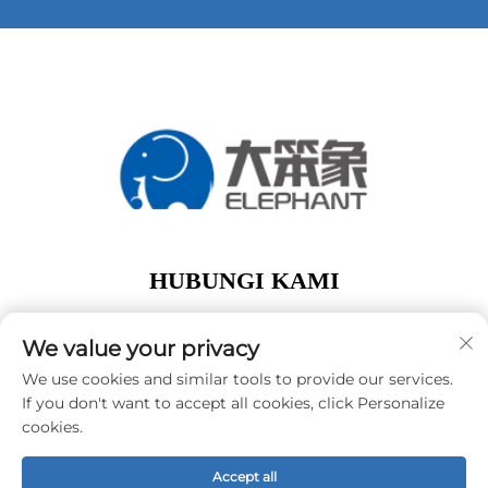
HUBUNGI KAMI
Add: lantai 1, Gedung A01, No. 11 Hanqi Avenue,
Jalan Dalong Guangzhou Guangdong Tiongkok
We value your privacy
Telp:
+86-15119752340
We use cookies and similar tools to provide our services.
If you don't want to accept all cookies, click Personalize
E-Mail:
[email protected]
cookies.
Accept all