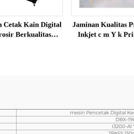
 Cetak Kain Digital
Jaminan Kualitas P
osir Berkualitas
Inkjet c m Y k Pri
i, Printer Sublimasi
Warna, Mesin Pen
Pewarna
Kaos, Printer Subl
mesin Pencetak Digital K
DBX-19
I3200-A1
2PASS 150