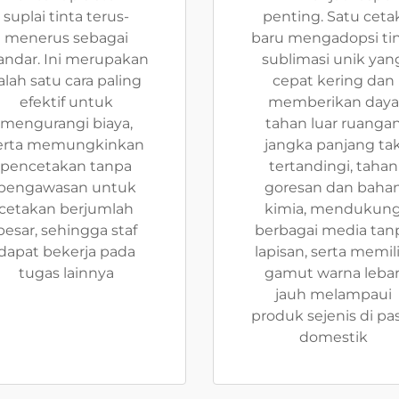
suplai tinta terus-
penting. Satu ceta
menerus sebagai
baru mengadopsi ti
andar. Ini merupakan
sublimasi unik yan
alah satu cara paling
cepat kering dan
efektif untuk
memberikan daya
mengurangi biaya,
tahan luar ruanga
erta memungkinkan
jangka panjang ta
pencetakan tanpa
tertandingi, tahan
pengawasan untuk
goresan dan baha
cetakan berjumlah
kimia, mendukun
besar, sehingga staf
berbagai media tan
dapat bekerja pada
lapisan, serta memili
tugas lainnya
gamut warna lebar
jauh melampaui
produk sejenis di pa
domestik