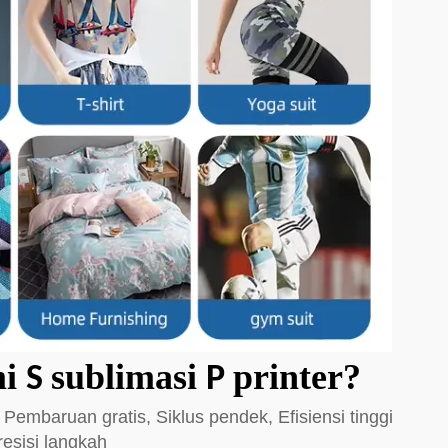
mi
sublimasi
printer?
S
P
mbaruan gratis, Siklus pendek, Efisiensi tinggi
resisi langkah