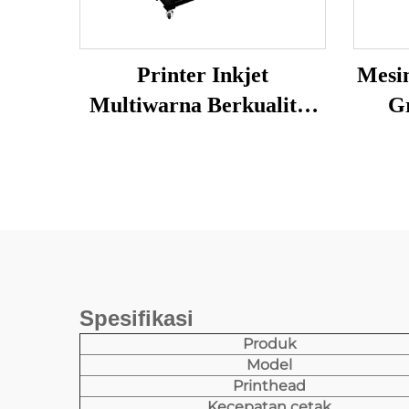
Printer Inkjet
Mesin
Multiwarna Berkualitas
Gr
Tinggi Mesin Printer
Tingg
Sublimasi Printer
Sublimasi untuk Transfer
Panas
Spesifikasi
Produk
Model
Printhead
Kecepatan cetak