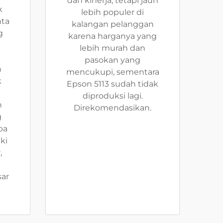
dan kinerja, tetapi jauh
k
lebih populer di
nta
kalangan pelanggan
g
karena harganya yang
lebih murah dan
pasokan yang
n
mencukupi, sementara
k
Epson 5113 sudah tidak
diproduksi lagi.
n
Direkomendasikan.
g
pa
ki
,
sar