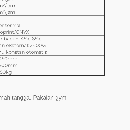
m²/jam
m²/jam
m
er termal
toprint/ONYX
embaban: 45%-65%
an eksternal: 2400w
hu konstan otomatis
*1450mm
*1500mm
450kg
umah tangga, Pakaian gym