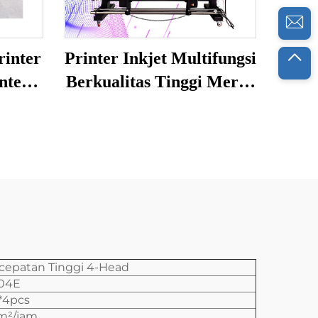
rinter
Printer Inkjet Multifungsi
nter
Berkualitas Tinggi Merek
cetak
Baru, Printer Digital,
imasi
Printer Sublimasi
Pewarna, Format Besar
ecepatan Tinggi 4-Head
04E
 *4pcs
m²/jam