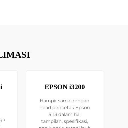
LIMASI
i
EPSON i3200
Hampir sama dengan
head pencetak Epson
5113 dalam hal
gga
tampilan, spesifikasi,
k