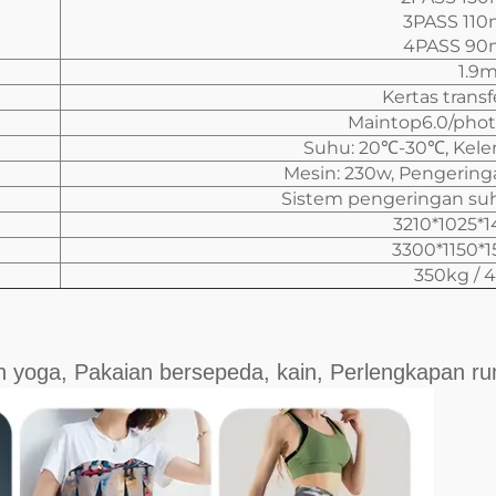
3PASS 110
4PASS 90
1.9
Kertas transf
Maintop6.0/pho
Suhu: 20℃-30℃, Kel
Mesin: 230w, Pengering
Sistem pengeringan su
3210*1025
3300*1150
350kg / 
n yoga, Pakaian bersepeda, kain, Perlengkapan r