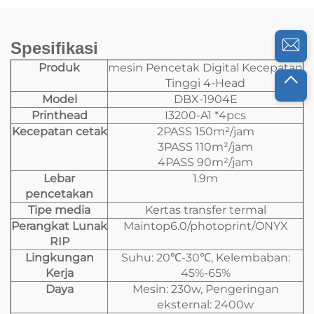
Spesifikasi
Produk
mesin Pencetak Digital Kecepatan
Tinggi 4-Head
Model
DBX-1904E
Printhead
I3200-A1 *4pcs
Kecepatan cetak
2PASS 150m²/jam
3PASS 110m²/jam
4PASS 90m²/jam
Lebar
1.9m
pencetakan
Tipe media
Kertas transfer termal
Perangkat Lunak
Maintop6.0/photoprint/ONYX
RIP
Lingkungan
Suhu: 20℃-30℃, Kelembaban:
Kerja
45%-65%
Daya
Mesin: 230w, Pengeringan
eksternal: 2400w