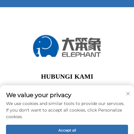
HUBUNGI KAMI
Add: lantai 1, Gedung A01, No. 11 Hanqi Avenue,
Jalan Dalong Guangzhou Guangdong Tiongkok
We value your privacy
Telp:
+86-15119752340
We use cookies and similar tools to provide our services.
If you don't want to accept all cookies, click Personalize
E-Mail:
[email protected]
cookies.
Accept all
Hak Cipta © Guangzhou Elephant Digital Technology