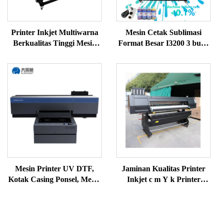
Printer Inkjet Multiwarna
Mesin Cetak Sublimasi
Berkualitas Tinggi Mesin
Format Besar I3200 3 buah
Printer Sublimasi Printer
Printhead Mesin Cetak
Sublimasi untuk Transfer
Sublimasi Digital CMYK
Panas
Otomatis
Mesin Printer UV DTF,
Jaminan Kualitas Printer
Kotak Casing Ponsel, Mesin
Inkjet c m Y k Printer
Cetak Gelas, Printer UV
Warna, Mesin Pencetak
DTF, Mesin Cetak Stiker
Kaos, Printer Sublimasi
UV Multiwarna