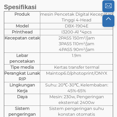
Spesifikasi
Produk
mesin Pencetak Digital Kecepatan
Tinggi 4-Head
Model
DBX-1904E
Printhead
I3200-A1 *4pcs
Kecepatan cetak
2PASS 150m²/jam
3PASS 110m²/jam
4PASS 90m²/jam
Lebar
1.9m
pencetakan
Tipe media
Kertas transfer termal
Perangkat Lunak
Maintop6.0/photoprint/ONYX
RIP
Lingkungan
Suhu: 20℃-30℃, Kelembaban:
Kerja
45%-65%
Daya
Mesin: 230w, Pengeringan
eksternal: 2400w
Sistem
Sistem pengeringan suhu
pengeringan
konstan otomatis