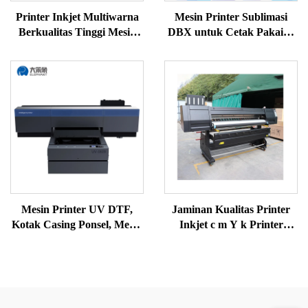
Printer Inkjet Multiwarna
Mesin Printer Sublimasi
Berkualitas Tinggi Mesin
DBX untuk Cetak Pakaian
Printer Sublimasi Printer
Basket L1903 I3200 1,83m
Sublimasi untuk Transfer
Printer Sublimasi Pewarna
Panas
Mesin Printer UV DTF,
Jaminan Kualitas Printer
Kotak Casing Ponsel, Mesin
Inkjet c m Y k Printer
Cetak Gelas, Printer UV
Warna, Mesin Pencetak
DTF, Mesin Cetak Stiker
Kaos, Printer Sublimasi
UV Multiwarna