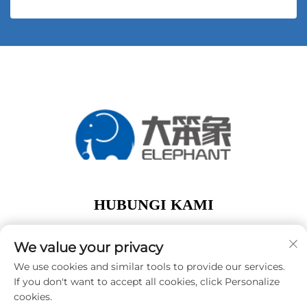
HUBUNGI KAMI
Add: lantai 1, Gedung A01, No. 11 Hanqi Avenue,
Jalan Dalong Guangzhou Guangdong Tiongkok
We value your privacy
Telp:
+86-15119752340
We use cookies and similar tools to provide our services.
If you don't want to accept all cookies, click Personalize
E-Mail:
[email protected]
cookies.