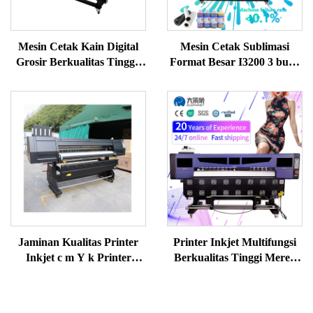
Mesin Cetak Kain Digital
Mesin Cetak Sublimasi
Grosir Berkualitas Tinggi,
Format Besar I3200 3 buah
Printer Sublimasi Pewarna
Printhead Mesin Cetak
Sublimasi Digital CMYK
Otomatis
Jaminan Kualitas Printer
Printer Inkjet Multifungsi
Inkjet c m Y k Printer
Berkualitas Tinggi Merek
Warna, Mesin Pencetak
Baru, Printer Digital,
Kaos, Printer Sublimasi
Printer Sublimasi Pewarna,
Format Besar