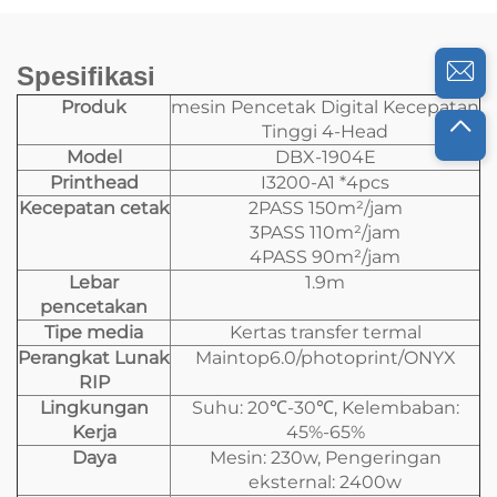
Spesifikasi
Produk
mesin Pencetak Digital Kecepatan
Tinggi 4-Head
Model
DBX-1904E
Printhead
I3200-A1 *4pcs
Kecepatan cetak
2PASS 150m²/jam
3PASS 110m²/jam
4PASS 90m²/jam
Lebar
1.9m
pencetakan
Tipe media
Kertas transfer termal
Perangkat Lunak
Maintop6.0/photoprint/ONYX
RIP
Lingkungan
Suhu: 20℃-30℃, Kelembaban:
Kerja
45%-65%
Daya
Mesin: 230w, Pengeringan
eksternal: 2400w