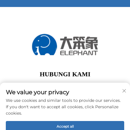
HUBUNGI KAMI
Add: lantai 1, Gedung A01, No. 11 Hanqi Avenue,
Jalan Dalong Guangzhou Guangdong Tiongkok
We value your privacy
Telp:
+86-15119752340
We use cookies and similar tools to provide our services.
If you don't want to accept all cookies, click Personalize
E-Mail:
[email protected]
cookies.
Accept all
Hak Cipta © Guangzhou Elephant Digital Technology