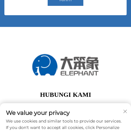
HUBUNGI KAMI
Add: lantai 1, Gedung A01, No. 11 Hanqi Avenue,
Jalan Dalong Guangzhou Guangdong Tiongkok
We value your privacy
Telp:
+86-15119752340
We use cookies and similar tools to provide our services.
If you don't want to accept all cookies, click Personalize
E-Mail:
[email protected]