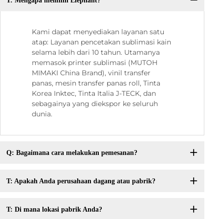
T: Mengapa memilih Elephant?
P:
Q:
Kami dapat menyediakan layanan satu
atap: Layanan pencetakan sublimasi kain
selama lebih dari 10 tahun. Utamanya
memasok printer sublimasi (MUTOH
MIMAKI China Brand), vinil transfer
panas, mesin transfer panas roll, Tinta
Korea Inktec, Tinta Italia J-TECK, dan
sebagainya yang diekspor ke seluruh
dunia.
Q: Bagaimana cara melakukan pemesanan?
T: Apakah Anda perusahaan dagang atau pabrik?
T: Di mana lokasi pabrik Anda?