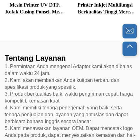
Mesin Printer UV DTF,
Printer Inkjet Multifungsi
Kotak Casing Ponsel, Mesin
Berkualitas Tinggi Merek
Cetak Gelas, Printer UV
Baru, Printer Digital,
DTF, Mesin Cetak Stiker
Printer Sublimasi Pewarna,
UV Multiwarna
Format Besar
Tentang Layanan
1. Permintaan Anda mengenai Adaptor kami akan dibalas
dalam waktu 24 jam.
2. Kami akan memberikan Anda kutipan terbaru dan
spesifikasi produk yang spesifik.
3. Produk berkualitas baik, waktu pengiriman cepat, harga
kompetitif, kemasan kuat
4. Kami memiliki tenaga penerjemah yang baik, serta
tenaga penjualan dan layanan yang antusias dan dapat
berbicara bahasa Inggris secara lancar
5. Kami menawarkan layanan OEM. Dapat mencetak logo
Anda pada produk, dapat menyesuaikan kemasan dan hal-