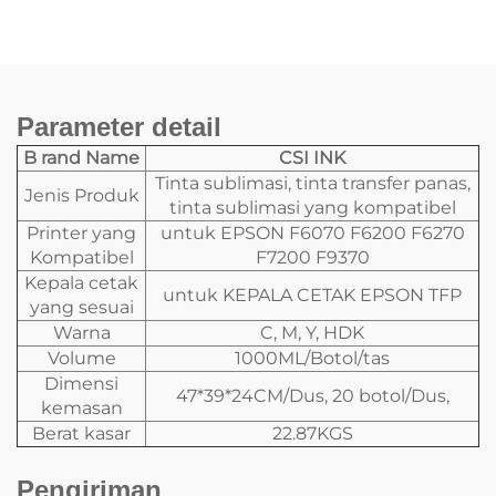
Sablon Kaos
Parameter detail
B
rand Name
CSI INK
Tinta sublimasi, tinta transfer panas,
Jenis Produk
tinta sublimasi yang kompatibel
Printer yang
untuk EPSON F6070 F6200 F6270
Kompatibel
F7200 F9370
Kepala cetak
untuk KEPALA CETAK EPSON TFP
yang sesuai
Warna
C, M, Y, HDK
Volume
1000ML/Botol/tas
Dimensi
47*39*24CM/Dus, 20 botol/Dus,
kemasan
Berat kasar
22.87KGS
Pengiriman