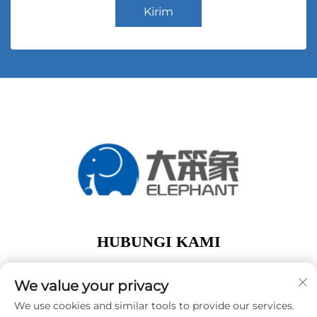
Kirim
HUBUNGI KAMI
Add: lantai 1, Gedung A01, No. 11 Hanqi Avenue,
Jalan Dalong Guangzhou Guangdong Tiongkok
We value your privacy
Telp:
+86-15119752340
We use cookies and similar tools to provide our services.