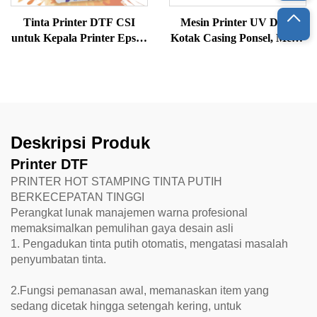
Tinta Printer DTF CSI
Mesin Printer UV DTF,
untuk Kepala Printer Epson
Kotak Casing Ponsel, Mesin
L1800 XP60 I3200 untuk
Cetak Gelas, Printer UV
Sablon Kaos
DTF, Mesin Cetak Stiker
UV Multiwarna
Deskripsi Produk
Printer DTF
PRINTER HOT STAMPING TINTA PUTIH
BERKECEPATAN TINGGI
Perangkat lunak manajemen warna profesional
memaksimalkan pemulihan gaya desain asli
1. Pengadukan tinta putih otomatis, mengatasi masalah
penyumbatan tinta.
2.Fungsi pemanasan awal, memanaskan item yang
sedang dicetak hingga setengah kering, untuk