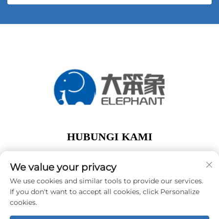
HUBUNGI KAMI
Add: lantai 1, Gedung A01, No. 11 Hanqi Avenue,
Jalan Dalong Guangzhou Guangdong Tiongkok
We value your privacy
Telp:
+86-15119752340
We use cookies and similar tools to provide our services.
If you don't want to accept all cookies, click Personalize
E-Mail:
[email protected]
cookies.