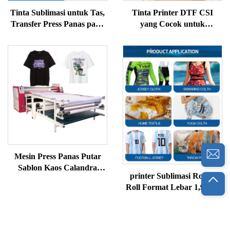
Tinta Sublimasi untuk Tas,
Tinta Printer DTF CSI
Transfer Press Panas pada
yang Cocok untuk
Mug, Bantal, Kaos
I1800/I3200/4720/1805
Polyester, Casing Ponsel
Mesin Press Panas Putar
Sablon Kaos Calandra
printer Sublimasi Roll to
Sublimasi Printer Otomatis
Roll Format Lebar 1,9m, 8
Calandra
Kepala, Harga Kompetitif