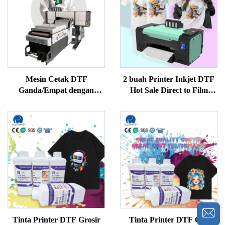
Mesin Cetak DTF
2 buah Printer Inkjet DTF
Ganda/Empat dengan
Hot Sale Direct to Film
Printhead I3200 Mesin
I1600 XP600 A3 Mesin
Cetak Pakaian Katun Mesin
Cetak Printer DTF
Cetak DTF
Tinta Printer DTF Grosir
Tinta Printer DTF CSI