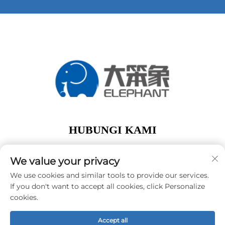
HUBUNGI KAMI
Add: lantai 1, Gedung A01, No. 11 Hanqi Avenue,
Jalan Dalong Guangzhou Guangdong Tiongkok
We value your privacy
Telp:
+86-15119752340
We use cookies and similar tools to provide our services.
If you don't want to accept all cookies, click Personalize
E-Mail:
[email protected]
cookies.
Accept all