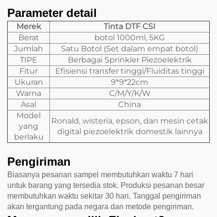
Parameter detail
Merek
Tinta DTF CSI
Berat
botol 1000ml, 5KG
Jumlah
Satu Botol (Set dalam empat botol)
TIPE
Berbagai Sprinkler Piezoelektrik
Fitur
Efisiensi transfer tinggi/Fluiditas tinggi
Ukuran
9*9*22cm
Warna
C/M/Y/K/W
Asal
China
Model
Ronald, wisteria, epson, dan mesin cetak
yang
digital piezoelektrik domestik lainnya
berlaku
Pengiriman
Biasanya pesanan sampel membutuhkan waktu 7 hari
untuk barang yang tersedia stok. Produksi pesanan besar
membutuhkan waktu sekitar 30 hari. Tanggal pengiriman
akan tergantung pada negara dan metode pengiriman.