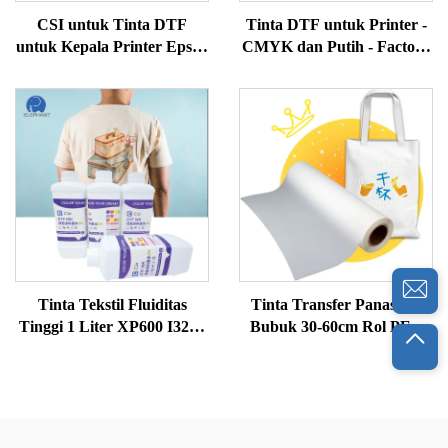
CSI untuk Tinta DTF
Tinta DTF untuk Printer -
untuk Kepala Printer Epson
CMYK dan Putih - Factory
1000ml Botol MSDS
Supply
Bersertifikat untuk Kain
Tekstil Digital Model L1800
XP60 I3200 Kaos
Tinta Tekstil Fluiditas
Tinta Transfer Panas Dtf
Tinggi 1 Liter XP600 I3200
Bubuk 30-60cm Rol PET
L1800 CSI DTF Tinta
Dtf Kertas Film Cetak
Pigmen DTF Multiwarna
Digital untuk Cetak Dtf